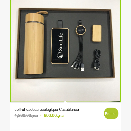
coffret cadeau écologique Casablanca
Promo !
Le
Le
1,200.00
د.م.
600.00
د.م.
prix
prix
initial
actuel