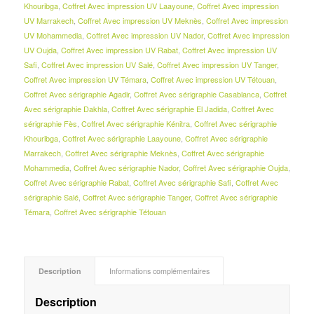
Khouribga
,
Coffret Avec impression UV Laayoune
,
Coffret Avec impression
UV Marrakech
,
Coffret Avec impression UV Meknès
,
Coffret Avec impression
UV Mohammedia
,
Coffret Avec impression UV Nador
,
Coffret Avec impression
UV Oujda
,
Coffret Avec impression UV Rabat
,
Coffret Avec impression UV
Safi
,
Coffret Avec impression UV Salé
,
Coffret Avec impression UV Tanger
,
Coffret Avec impression UV Témara
,
Coffret Avec impression UV Tétouan
,
Coffret Avec sérigraphie Agadir
,
Coffret Avec sérigraphie Casablanca
,
Coffret
Avec sérigraphie Dakhla
,
Coffret Avec sérigraphie El Jadida
,
Coffret Avec
sérigraphie Fès
,
Coffret Avec sérigraphie Kénitra
,
Coffret Avec sérigraphie
Khouribga
,
Coffret Avec sérigraphie Laayoune
,
Coffret Avec sérigraphie
Marrakech
,
Coffret Avec sérigraphie Meknès
,
Coffret Avec sérigraphie
Mohammedia
,
Coffret Avec sérigraphie Nador
,
Coffret Avec sérigraphie Oujda
,
Coffret Avec sérigraphie Rabat
,
Coffret Avec sérigraphie Safi
,
Coffret Avec
sérigraphie Salé
,
Coffret Avec sérigraphie Tanger
,
Coffret Avec sérigraphie
Témara
,
Coffret Avec sérigraphie Tétouan
Description
Informations complémentaires
Description