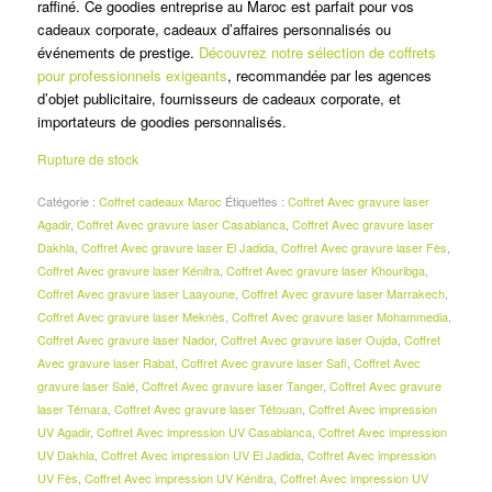
د.م.220.00.
د.م.225.00.
raffiné. Ce goodies entreprise au Maroc est parfait pour vos
cadeaux corporate, cadeaux d’affaires personnalisés ou
événements de prestige.
Découvrez notre sélection de coffrets
pour professionnels exigeants
, recommandée par les agences
d’objet publicitaire, fournisseurs de cadeaux corporate, et
importateurs de goodies personnalisés.
Rupture de stock
Catégorie :
Coffret cadeaux Maroc
Étiquettes :
Coffret Avec gravure laser
Agadir
,
Coffret Avec gravure laser Casablanca
,
Coffret Avec gravure laser
Dakhla
,
Coffret Avec gravure laser El Jadida
,
Coffret Avec gravure laser Fès
,
Coffret Avec gravure laser Kénitra
,
Coffret Avec gravure laser Khouribga
,
Coffret Avec gravure laser Laayoune
,
Coffret Avec gravure laser Marrakech
,
Coffret Avec gravure laser Meknès
,
Coffret Avec gravure laser Mohammedia
,
Coffret Avec gravure laser Nador
,
Coffret Avec gravure laser Oujda
,
Coffret
Avec gravure laser Rabat
,
Coffret Avec gravure laser Safi
,
Coffret Avec
gravure laser Salé
,
Coffret Avec gravure laser Tanger
,
Coffret Avec gravure
laser Témara
,
Coffret Avec gravure laser Tétouan
,
Coffret Avec impression
UV Agadir
,
Coffret Avec impression UV Casablanca
,
Coffret Avec impression
UV Dakhla
,
Coffret Avec impression UV El Jadida
,
Coffret Avec impression
UV Fès
,
Coffret Avec impression UV Kénitra
,
Coffret Avec impression UV