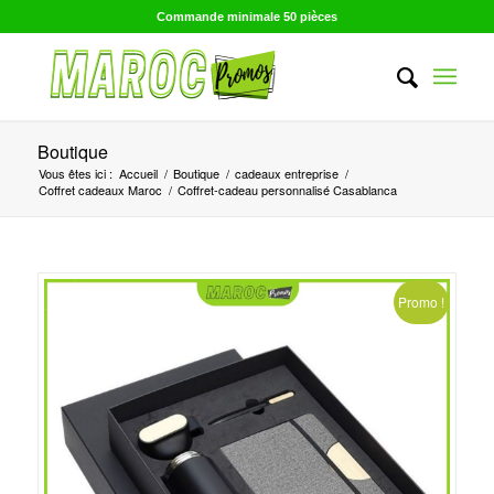
Commande minimale 50 pièces
Boutique
Vous êtes ici :
Accueil
/
Boutique
/
cadeaux entreprise
/
Coffret cadeaux Maroc
/
Coffret-cadeau personnalisé Casablanca
Promo !