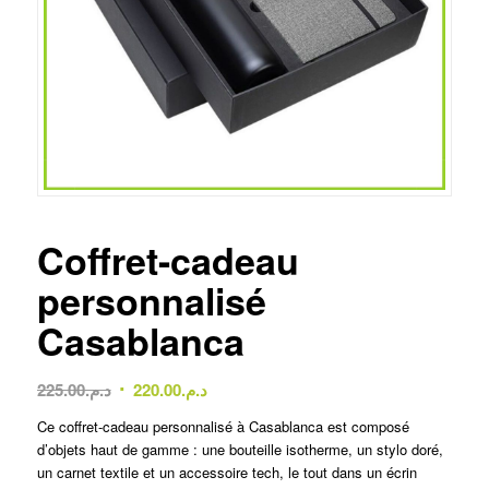
Coffret-cadeau
personnalisé
Casablanca
Le
Le
225.00
د.م.
220.00
د.م.
prix
prix
Ce coffret-cadeau personnalisé à Casablanca est composé
initial
actuel
d’objets haut de gamme : une bouteille isotherme, un stylo doré,
était :
est :
un carnet textile et un accessoire tech, le tout dans un écrin