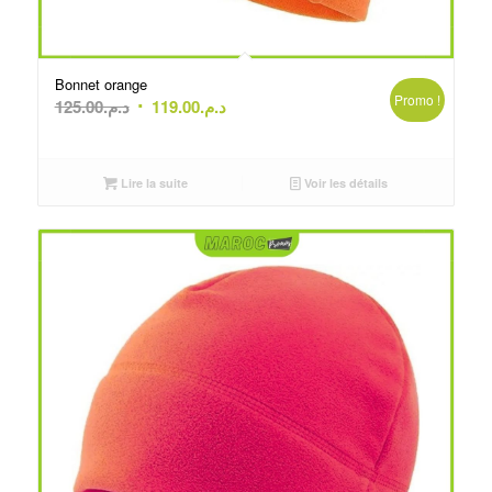
Bonnet orange
Promo !
Le
Le
125.00
د.م.
119.00
د.م.
prix
prix
initial
actuel
était :
est :
Lire la suite
Voir les détails
د.م.119.00.
د.م.125.00.