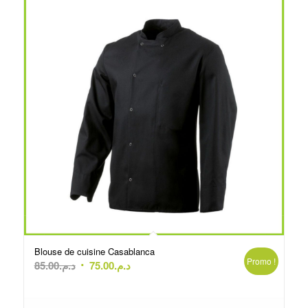
Blouse de cuisine Casablanca
Promo !
Le
Le
85.00
د.م.
75.00
د.م.
prix
prix
initial
actuel