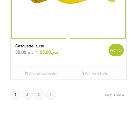
Casquette jaune
Promo !
Le
Le
30.00
د.م.
25.00
د.م.
prix
prix
initial
actuel
était :
est :
Ajouter au panier
Voir les détails
د.م.25.00.
د.م.30.00.
2
3
4
1
Page 1 sur 4