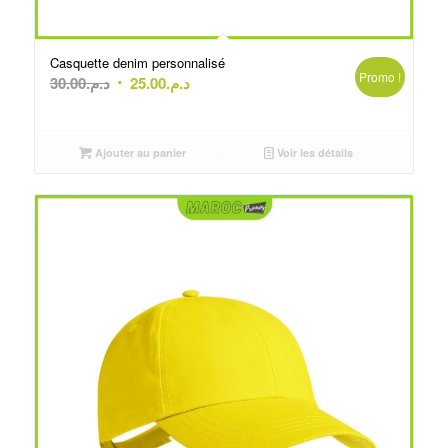
Casquette denim personnalisé
Promo !
Le
Le
30.00
د.م.
25.00
د.م.
prix
prix
initial
actuel
était :
est :
Ajouter au panier
Voir les détails
د.م.25.00.
د.م.30.00.