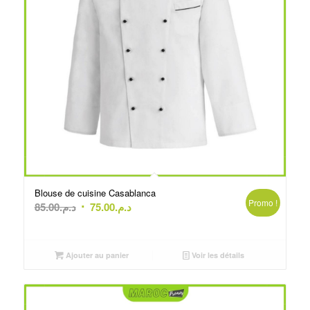
Blouse de cuisine Casablanca
Promo !
Le
Le
85.00
د.م.
75.00
د.م.
prix
prix
initial
actuel
était :
est :
Ajouter au panier
Voir les détails
د.م.75.00.
د.م.85.00.