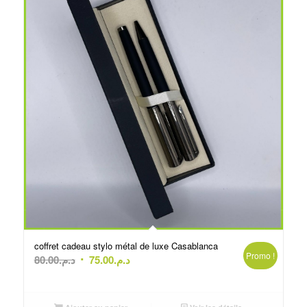
coffret cadeau stylo métal de luxe Casablanca
Promo !
Le
Le
80.00
د.م.
75.00
د.م.
prix
prix
initial
actuel