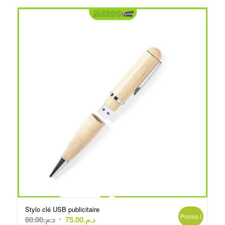
Stylo clé USB publicitaire
Promo !
Le
Le
80.00
د.م.
75.00
د.م.