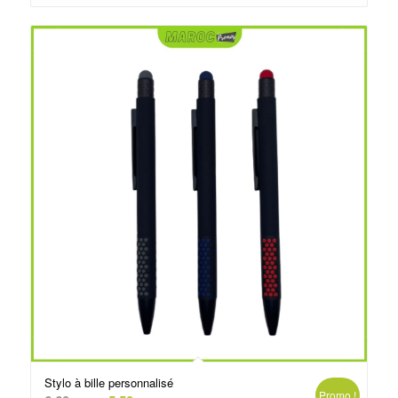
د.م.3.50.
د.م.5.00.
Stylo à bille personnalisé
Promo !