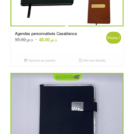
Agendas personnalisés Casablanca
Promo !
Le
Le
95.00
د.م.
48.00
د.م.
prix
prix
initial
actuel
était :
est :
Ajouter au panier
Voir les détails
د.م.95.00.
د.م.48.00.