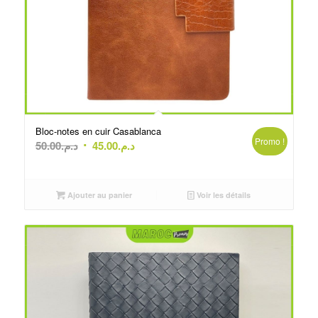
Bloc-notes en cuir Casablanca
Promo !
Le
Le
50.00
د.م.
45.00
د.م.
prix
prix
initial
actuel
était :
est :
Ajouter au panier
Voir les détails
د.م.50.00.
د.م.45.00.