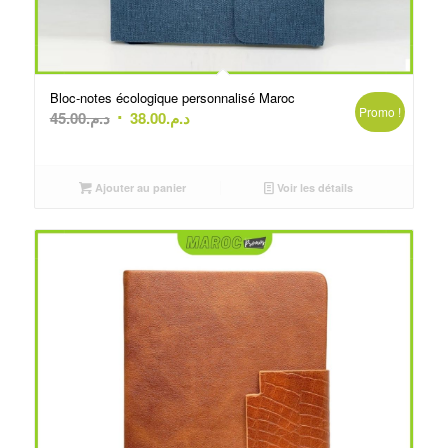
Bloc-notes écologique personnalisé Maroc
Promo !
Le
Le
45.00
د.م.
38.00
د.م.
prix
prix
initial
actuel
était :
est :
Ajouter au panier
Voir les détails
د.م.45.00.
د.م.38.00.