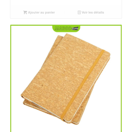
initial
actuel
était :
est :
Ajouter au panier
Voir les détails
د.م.55.00.
د.م.40.00.