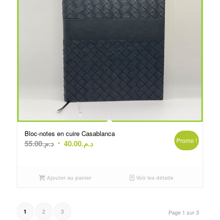
Bloc-notes en cuire Casablanca
Promo !
Le
Le
55.00
د.م.
40.00
د.م.
prix
prix
initial
actuel
était :
est :
Ajouter au panier
Voir les détails
د.م.55.00.
د.م.40.00.
2
3
1
Page 1 sur 3