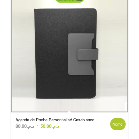
Agenda de Poche Personnalisé Casablanca
Promo !
Le
Le
80.00
د.م.
50.00
د.م.
prix
prix