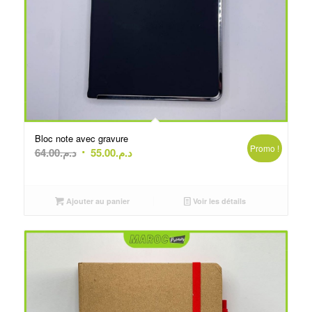
Bloc note avec gravure
Promo !
Le
Le
64.00
د.م.
55.00
د.م.
prix
prix
initial
actuel
était :
est :
Ajouter au panier
Voir les détails
د.م.64.00.
د.م.55.00.