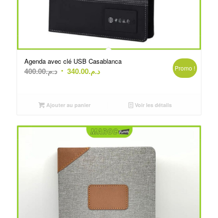
Agenda avec clé USB Casablanca
Promo !
Le
Le
400.00
د.م.
340.00
د.م.
prix
prix
initial
actuel
était :
est :
Ajouter au panier
Voir les détails
د.م.400.00.
د.م.340.00.