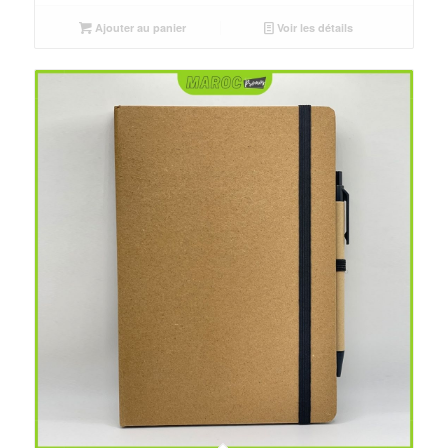
initial
actuel
était :
est :
Ajouter au panier
Voir les détails
د.م.80.00.
د.م.50.00.