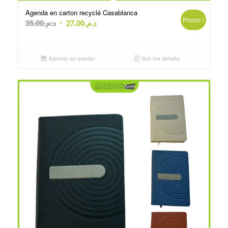
Agenda en carton recyclé Casablanca
Promo !
Le
Le
35.00
د.م.
27.00
د.م.
prix
prix
initial
actuel
était :
est :
Ajouter au panier
Voir les détails
د.م.35.00.
د.م.27.00.