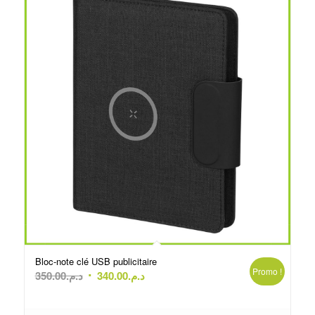
Bloc-note clé USB publicitaire
Promo !
Le
Le
350.00
د.م.
340.00
د.م.
prix
prix
initial
actuel