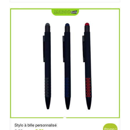
د.م.3.50.
د.م.5.00.
Stylo à bille personnalisé
Promo !