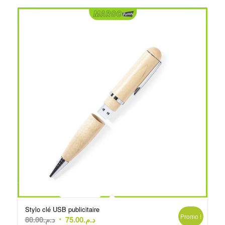
Stylo clé USB publicitaire
Promo !
Le
Le
80.00
د.م.
75.00
د.م.