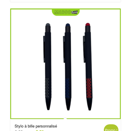
د.م.3.50.
د.م.5.00.
Stylo à bille personnalisé
Promo !