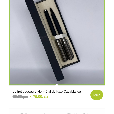
coffret cadeau stylo métal de luxe Casablanca
Promo !
Le
Le
80.00
د.م.
75.00
د.م.
prix
prix
initial
actuel