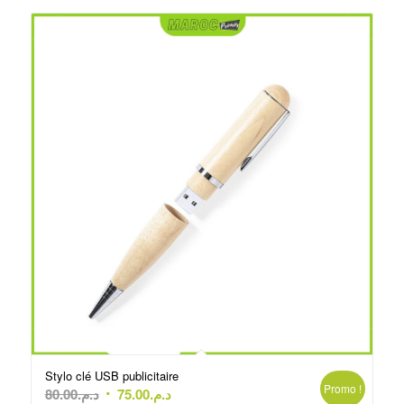
Stylo clé USB publicitaire
Promo !
Le
Le
80.00
د.م.
75.00
د.م.