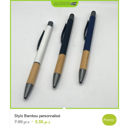
Stylo Bambou personnalisé
Promo !
Le
Le
7.00
د.م.
5.50
د.م.
prix
prix