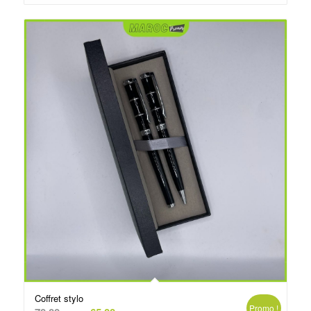
د.م.75.00.
د.م.80.00.
Coffret stylo
Promo !