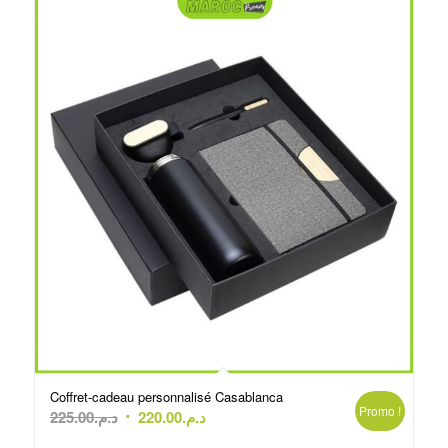
Coffret-cadeau personnalisé Casablanca
Promo !
Le
Le
225.00
د.م.
220.00
د.م.
prix
prix