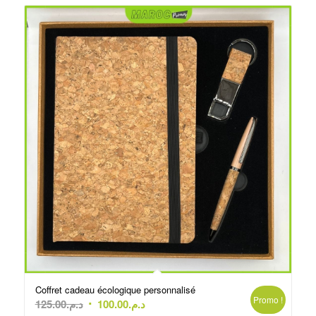
Coffret cadeau écologique personnalisé
Promo !
Le
Le
125.00
د.م.
100.00
د.م.