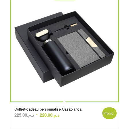
Coffret-cadeau personnalisé Casablanca
Promo !
Le
Le
225.00
د.م.
220.00
د.م.
prix
prix
initial
actuel