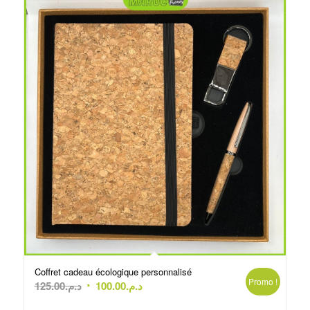
Coffret cadeau écologique personnalisé
Promo !
Le
Le
125.00
د.م.
100.00
د.م.
prix
prix