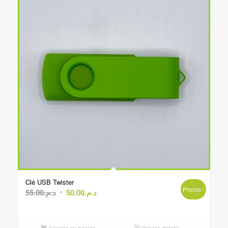
Clé USB Twister
Promo !
Le
Le
55.00
د.م.
50.00
د.م.
prix
prix
initial
actuel
Ajouter au panier
Voir les détails