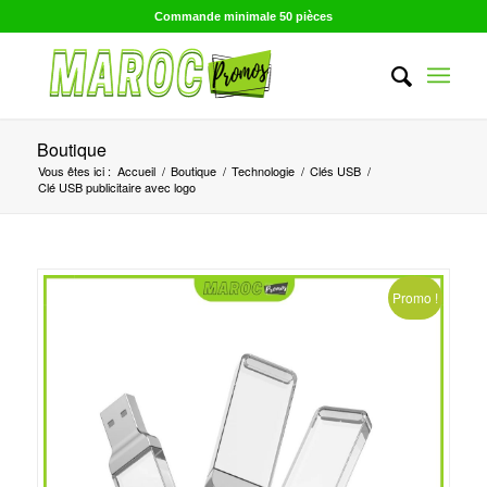
Commande minimale 50 pièces
Boutique
Vous êtes ici :
Accueil
/
Boutique
/
Technologie
/
Clés USB
/
Clé USB publicitaire avec logo
Promo !