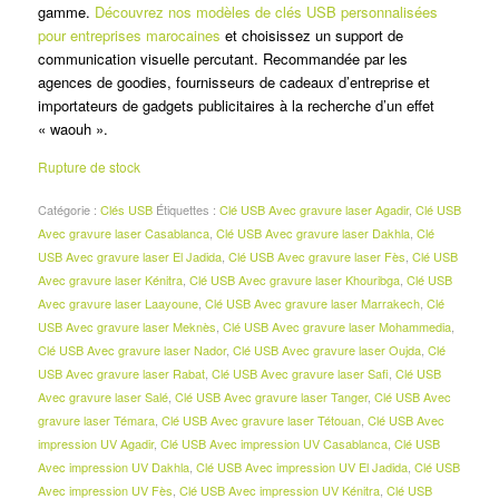
gamme.
Découvrez nos modèles de clés USB personnalisées
pour entreprises marocaines
et choisissez un support de
communication visuelle percutant. Recommandée par les
agences de goodies, fournisseurs de cadeaux d’entreprise et
importateurs de gadgets publicitaires à la recherche d’un effet
« waouh ».
Rupture de stock
Catégorie :
Clés USB
Étiquettes :
Clé USB Avec gravure laser Agadir
,
Clé USB
Avec gravure laser Casablanca
,
Clé USB Avec gravure laser Dakhla
,
Clé
USB Avec gravure laser El Jadida
,
Clé USB Avec gravure laser Fès
,
Clé USB
Avec gravure laser Kénitra
,
Clé USB Avec gravure laser Khouribga
,
Clé USB
Avec gravure laser Laayoune
,
Clé USB Avec gravure laser Marrakech
,
Clé
USB Avec gravure laser Meknès
,
Clé USB Avec gravure laser Mohammedia
,
Clé USB Avec gravure laser Nador
,
Clé USB Avec gravure laser Oujda
,
Clé
USB Avec gravure laser Rabat
,
Clé USB Avec gravure laser Safi
,
Clé USB
Avec gravure laser Salé
,
Clé USB Avec gravure laser Tanger
,
Clé USB Avec
gravure laser Témara
,
Clé USB Avec gravure laser Tétouan
,
Clé USB Avec
impression UV Agadir
,
Clé USB Avec impression UV Casablanca
,
Clé USB
Avec impression UV Dakhla
,
Clé USB Avec impression UV El Jadida
,
Clé USB
Avec impression UV Fès
,
Clé USB Avec impression UV Kénitra
,
Clé USB