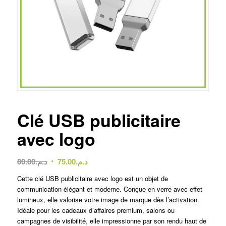
Clé USB publicitaire
avec logo
Le
Le
80.00
د.م.
75.00
د.م.
prix
prix
Cette clé USB publicitaire avec logo est un objet de
initial
actuel
communication élégant et moderne. Conçue en verre avec effet
était :
est :
lumineux, elle valorise votre image de marque dès l’activation.
د.م.75.00.
د.م.80.00.
Idéale pour les cadeaux d’affaires premium, salons ou
campagnes de visibilité, elle impressionne par son rendu haut de