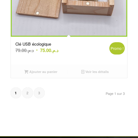
Clé USB écologique
Promo !
Le
Le
79.00
د.م.
75.00
د.م.
prix
prix
initial
actuel
était :
est :
Ajouter au panier
Voir les détails
د.م.75.00.
د.م.79.00.
2
3
1
Page 1 sur 3