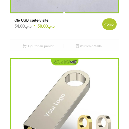
Clé USB carte-visite
Promo !
Le
Le
54.00
د.م.
50.00
د.م.
prix
prix
initial
actuel
était :
est :
Ajouter au panier
Voir les détails
د.م.50.00.
د.م.54.00.