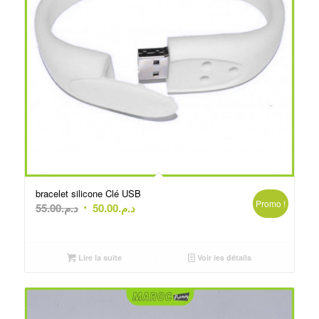
bracelet silicone Clé USB
Promo !
Le
Le
55.00
د.م.
50.00
د.م.
prix
prix
initial
actuel
était :
est :
Lire la suite
Voir les détails
د.م.50.00.
د.م.55.00.