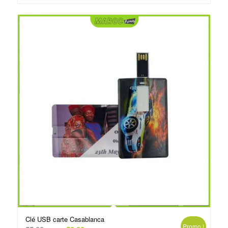
د.م.75.00.
د.م.79.00.
Clé USB carte Casablanca
Promo !