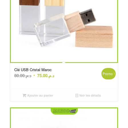
Clé USB Cristal Maroc
Promo !
Le
Le
80.00
د.م.
75.00
د.م.
prix
prix
initial
actuel
était :
est :
Ajouter au panier
Voir les détails
د.م.75.00.
د.م.80.00.