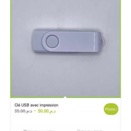
Clé USB avec impression
Promo !
Le
Le
55.00
د.م.
50.00
د.م.
prix
prix
initial
actuel