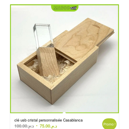
clé usb cristal personnalisée Casablanca
Promo !
Le
Le
100.00
د.م.
75.00
د.م.