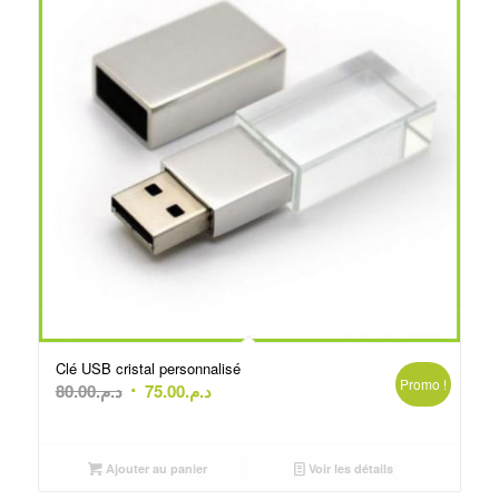
Clé USB cristal personnalisé
Promo !
Le
Le
80.00
د.م.
75.00
د.م.
prix
prix
initial
actuel
était :
est :
Ajouter au panier
Voir les détails
د.م.75.00.
د.م.80.00.