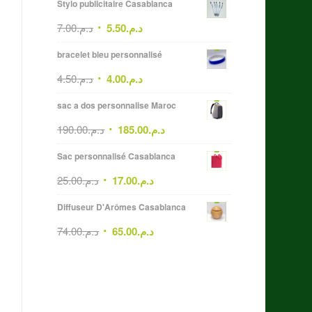
Stylo publicitaire Casablanca
7.00
د.م.
5.50
د.م.
bracelet bleu personnalisé
4.50
د.م.
4.00
د.م.
sac a dos personnalise Maroc
190.00
د.م.
185.00
د.م.
Sac personnalisé Casablanca
25.00
د.م.
17.00
د.م.
Diffuseur D'Arômes Casablanca
74.00
د.م.
65.00
د.م.