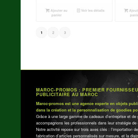
prix
prix
initial
actuel
Ajouter au
Voir les détails
Ajout
était :
est :
panier
pani
د.م.75.00.
د.م.100.00.
2
3
1
MAROC-PROMOS : PREMIER FOURNISSE
PUBLICITAIRE AU MAROC
Maroc-promos est une agence experte en objets publi
dans la création et la personnalisation de goodies po
Grâce à une large gamme de cadeaux d’entreprise et de 
accompagnons les professionnels dans leur stratégie de 
Notre activité repose sur trois axes clés : l’importation de
fabrication d’articles personnalisés sur mesure, et la dis