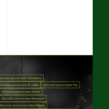
tylo avec gravure laser Casablanca
tylo avec gravure laser El Jadida
Stylo avec gravure laser Fès
Stylo avec gravure laser Kénitra
Stylo avec gravure laser Marrakech
Stylo avec gravure laser Mohammedia