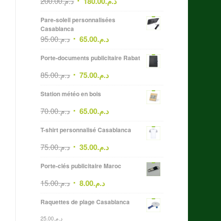
200.00
د.م.
180.00
د.م.
Pare-soleil personnalisées
Casablanca
95.00
د.م.
65.00
د.م.
Porte-documents publicitaire Rabat
85.00
د.م.
75.00
د.م.
Station météo en bois
70.00
د.م.
65.00
د.م.
T-shirt personnalisé Casablanca
75.00
د.م.
35.00
د.م.
Porte-clés publicitaire Maroc
15.00
د.م.
8.00
د.م.
Raquettes de plage Casablanca
25.00
د.م.