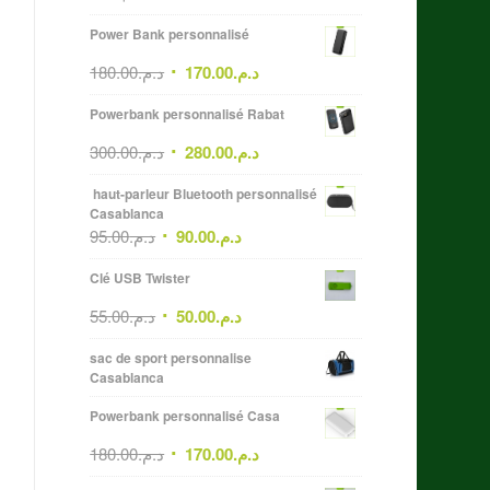
Power Bank personnalisé
180.00
د.م.
170.00
د.م.
Powerbank personnalisé Rabat
300.00
د.م.
280.00
د.م.
haut-parleur Bluetooth personnalisé
Casablanca
95.00
د.م.
90.00
د.م.
Clé USB Twister
55.00
د.م.
50.00
د.م.
sac de sport personnalise
Casablanca
Powerbank personnalisé Casa
180.00
د.م.
170.00
د.م.