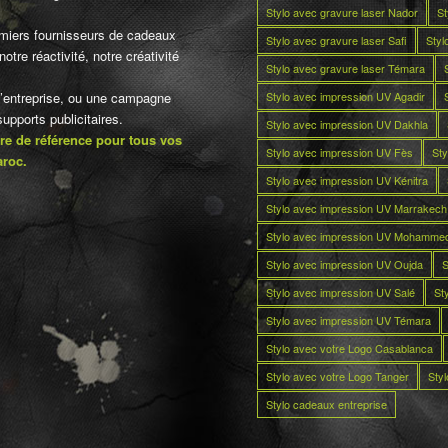
Stylo avec gravure laser Nador
St
miers fournisseurs de cadeaux
Stylo avec gravure laser Safi
Styl
otre réactivité, notre créativité
Stylo avec gravure laser Témara
Stylo avec impression UV Agadir
d’entreprise, ou une campagne
pports publicitaires.
Stylo avec impression UV Dakhla
re de référence pour tous vos
Stylo avec impression UV Fès
Sty
aroc.
Stylo avec impression UV Kénitra
Stylo avec impression UV Marrakech
Stylo avec impression UV Mohamme
Stylo avec impression UV Oujda
S
Stylo avec impression UV Salé
St
Stylo avec impression UV Témara
Stylo avec votre Logo Casablanca
Stylo avec votre Logo Tanger
Sty
Stylo cadeaux entreprise