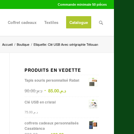
Commande minimale 50 pièces
Coffret cadeaux
Textiles
Catalogue
:
Accueil
/
Boutique
/
Etiquette: Clé USB Avec sérigraphie Tétouan
PRODUITS EN VEDETTE
Tapis souris personnalisé Rabat
90.00
د.م.
85.00
د.م.
Clé USB en cristal
75.00
د.م.
coffrets cadeaux personnalisés
Casablanca