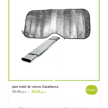
pare soleil de voiture Casablanca
Promo !
Le
Le
45.00
د.م.
25.00
د.م.
prix
prix
initial
actuel