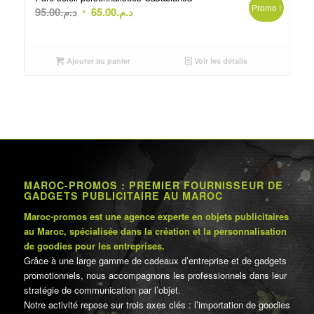
Promo !
Le
Le
95.00
د.م.
65.00
د.م.
prix
prix
initial
actuel
était :
est :
Ajouter au panier
Voir les détails
د.م.65.00.
د.م.95.00.
MAROC-PROMOS : PREMIER FOURNISSEUR DE
GADGETS PUBLICITAIRE AU MAROC
Maroc-promos est une agence experte en objets publicitaires
au Maroc, spécialisée dans la création et la personnalisation
de goodies pour les entreprises.
Grâce à une large gamme de cadeaux d’entreprise et de gadgets
promotionnels, nous accompagnons les professionnels dans leur
stratégie de communication par l’objet.
Notre activité repose sur trois axes clés : l’importation de goodies