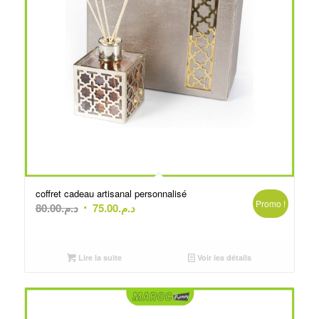
coffret cadeau artisanal personnalisé
Promo !
Le
Le
80.00
د.م.
75.00
د.م.
prix
prix
initial
actuel
était :
est :
Lire la suite
Voir les détails
د.م.75.00.
د.م.80.00.