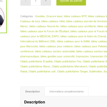
Ajouter au panier
Catégories :
Goodies
,
Gravure laser
,
Idées cadeaux BTP
,
Idées cadeaux b
Cadeaux de luxe
,
Idées cadeaux hôtel
,
Idées cadeaux journée de l'enviro
Maroc
,
Idées cadeaux Nouvel An
,
Idées cadeaux pour architecte
,
idées c
Idées cadeaux pour le Forum de l'Étudiant
,
Idées cadeaux pour le Forum d
cadeaux pour le MEDICAL EXPO
,
Idées cadeaux pour le Salon du Cheval
International du Bâtiment (SIB)
,
Idées cadeaux pour le SIAM
,
Idées cadeau
pour Marocotel
,
Idées cadeaux pour médecin
,
Idées cadeaux pour Pollute
conférence
,
Idées cadeaux secteur automobile
,
Idées cadeaux secteur ba
pharmaceutique
,
Idées goodies pour université
,
Impression
,
Impression U
Objets publicitaires El jadida
,
Objets publicitaires Fes
,
Objets publicitaires I
Objets publicitaires Maroc
,
Objets publicitaires Marrakech
,
Objets publicit
Rabat
,
Objets publicitaires safi
,
Objets publicitaires Tanger
,
Sublimation
,
Su
Description
Informations complémentaires
Description