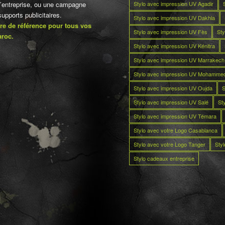
Stylo avec impression UV Agadir
d’entreprise, ou une campagne
pports publicitaires.
Stylo avec impression UV Dakhla
re de référence pour tous vos
Stylo avec impression UV Fès
Sty
aroc.
Stylo avec impression UV Kénitra
Stylo avec impression UV Marrakech
Stylo avec impression UV Mohamme
Stylo avec impression UV Oujda
S
Stylo avec impression UV Salé
St
Stylo avec impression UV Témara
Stylo avec votre Logo Casablanca
Stylo avec votre Logo Tanger
Sty
Stylo cadeaux entreprise