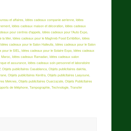
ureau et affaires
,
Idées cadeaux companie aerienne
,
Idées
nnement
,
Idées cadeaux maison et décoration
,
Idées cadeaux
adeaux pour centres d'appels
,
Idées cadeaux pour l'Auto Expo
,
e la Mer
,
Idées cadeaux pour le Maghreb Food Exhibition
,
Idées
,
Idées cadeaux pour le Salon Halieutis
,
Idées cadeaux pour le Salon
x pour le SIEL
,
Idées cadeaux pour le Solaire Expo
,
Idées cadeaux
c Maroc
,
Idées cadeaux Ramadan
,
Idées cadeaux salon
nque et assurance
,
Idées cadeaux soin personnel et laboratoire
V
,
Objets publicitaires Casablanca
,
Objets publicitaires dakhla
,
frane
,
Objets publicitaires Kenitra
,
Objets publicitaires Laayoune
,
aires Meknes
,
Objets publicitaires Ouarzazate
,
Objets Publicitaires
pports de téléphone
,
Tampographie
,
Technologie
,
Transfer