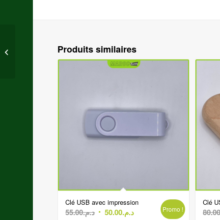
Produits similaires
Coffrets cadeaux Maroc
Clé USB avec impression
Clé U
Promo !
Le
Le
55.00
د.م.
50.00
د.م.
80.0