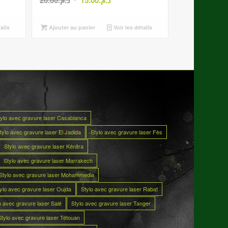
20.00
د.م.
15.00
د.م.
prix
prix
initial
actuel
ails
Ajouter au panier
Voir les détails
était :
est :
د.
د.م.15.00.
د.م.20.00.
tylo avec gravure laser Casablanca
tylo avec gravure laser El Jadida
Stylo avec gravure laser Fès
Stylo avec gravure laser Kénitra
Stylo avec gravure laser Marrakech
Stylo avec gravure laser Mohammedia
ylo avec gravure laser Oujda
Stylo avec gravure laser Rabat
o avec gravure laser Salé
Stylo avec gravure laser Tanger
Stylo avec gravure laser Tétouan