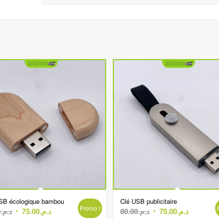
SB écologique bambou
Clé USB publicitaire
Promo !
Le
Le
Le
Le
0
د.م.
75.00
د.م.
80.00
د.م.
75.00
د.م.