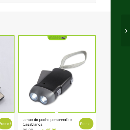
lampe de poche personnalise
Promo !
Promo !
Casablanca
Le
Le