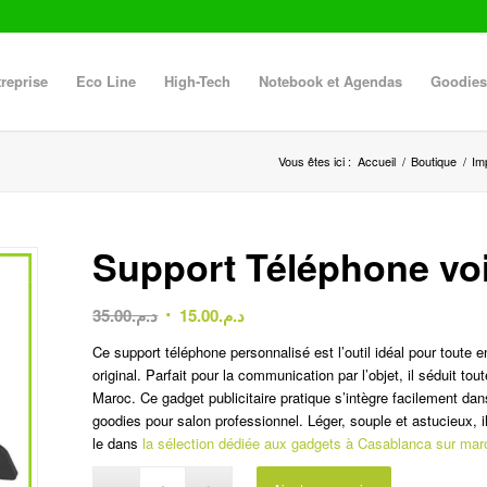
reprise
Eco Line
High-Tech
Notebook et Agendas
Goodies
Vous êtes ici :
Accueil
/
Boutique
/
Im
Support Téléphone voi
Le
Le
35.00
د.م.
15.00
د.م.
prix
prix
Ce support téléphone personnalisé est l’outil idéal pour toute en
initial
actuel
original. Parfait pour la communication par l’objet, il séduit 
était :
est :
Maroc. Ce gadget publicitaire pratique s’intègre facilement da
د.م.15.00.
د.م.35.00.
goodies pour salon professionnel. Léger, souple et astucieux, i
le dans
la sélection dédiée aux gadgets à Casablanca sur ma