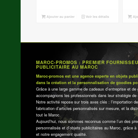
prix
prix
initial
actuel
était :
est :
Ajouter au panier
Voir les détails
Ajo
د.م.50.00.
د.م.55.00.
MAROC-PROMOS : PREMIER FOURNISSE
PUBLICITAIRE AU MAROC
Maroc-promos est une agence experte en objets publi
dans la création et la personnalisation de goodies po
Grâce à une large gamme de cadeaux d’entreprise et de 
accompagnons les professionnels dans leur stratégie de 
Notre activité repose sur trois axes clés : l’importation de
fabrication d’articles personnalisés sur mesure, et la dis
tout le Maroc.
Aujourd’hui, nous sommes reconnus comme l’un des pre
personnalisés et d’objets publicitaires au Maroc, grâce à n
et notre engagement qualité.