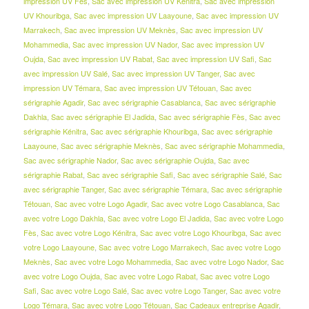
impression UV Fès
,
Sac avec impression UV Kénitra
,
Sac avec impression
UV Khouribga
,
Sac avec impression UV Laayoune
,
Sac avec impression UV
Marrakech
,
Sac avec impression UV Meknès
,
Sac avec impression UV
Mohammedia
,
Sac avec impression UV Nador
,
Sac avec impression UV
Oujda
,
Sac avec impression UV Rabat
,
Sac avec impression UV Safi
,
Sac
avec impression UV Salé
,
Sac avec impression UV Tanger
,
Sac avec
impression UV Témara
,
Sac avec impression UV Tétouan
,
Sac avec
sérigraphie Agadir
,
Sac avec sérigraphie Casablanca
,
Sac avec sérigraphie
Dakhla
,
Sac avec sérigraphie El Jadida
,
Sac avec sérigraphie Fès
,
Sac avec
sérigraphie Kénitra
,
Sac avec sérigraphie Khouribga
,
Sac avec sérigraphie
Laayoune
,
Sac avec sérigraphie Meknès
,
Sac avec sérigraphie Mohammedia
,
Sac avec sérigraphie Nador
,
Sac avec sérigraphie Oujda
,
Sac avec
sérigraphie Rabat
,
Sac avec sérigraphie Safi
,
Sac avec sérigraphie Salé
,
Sac
avec sérigraphie Tanger
,
Sac avec sérigraphie Témara
,
Sac avec sérigraphie
Tétouan
,
Sac avec votre Logo Agadir
,
Sac avec votre Logo Casablanca
,
Sac
avec votre Logo Dakhla
,
Sac avec votre Logo El Jadida
,
Sac avec votre Logo
Fès
,
Sac avec votre Logo Kénitra
,
Sac avec votre Logo Khouribga
,
Sac avec
votre Logo Laayoune
,
Sac avec votre Logo Marrakech
,
Sac avec votre Logo
Meknès
,
Sac avec votre Logo Mohammedia
,
Sac avec votre Logo Nador
,
Sac
avec votre Logo Oujda
,
Sac avec votre Logo Rabat
,
Sac avec votre Logo
Safi
,
Sac avec votre Logo Salé
,
Sac avec votre Logo Tanger
,
Sac avec votre
Logo Témara
,
Sac avec votre Logo Tétouan
,
Sac Cadeaux entreprise Agadir
,