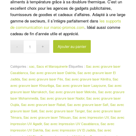
د.م.25.00.
د.م.30.00.
aliments à température grâce à sa doublure thermique. C’est un
excellent choix pour les agences de gadgets publicitaires,
fournisseurs de goodies et cadeaux d’affaires. Adapté à une large
gamme de secteurs, il s’intègre parfaitement dans
les supports
de communication sur maroc-promos.com
. Idéal aussi comme
cadeau de fin d’année utile et apprécié.
Ajouter au panier
Catégories :
sac
,
Sacs et Maroquinerie
Étiquettes :
Sac avec gravure laser
Casablanca
,
Sac avec gravure laser Dakhla
,
Sac avec gravure laser El
Jadida
,
Sac avec gravure laser Fès
,
Sac avec gravure laser Kénitra
,
Sac
avec gravure laser Khouribga
,
Sac avec gravure laser Laayoune
,
Sac avec
gravure laser Marrakech
,
Sac avec gravure laser Meknès
,
Sac avec gravure
laser Mohammedia
,
Sac avec gravure laser Nador
,
Sac avec gravure laser
Oujda
,
Sac avec gravure laser Rabat
,
Sac avec gravure laser Safi
,
Sac avec
gravure laser Salé
,
Sac avec gravure laser Tanger
,
Sac avec gravure laser
Témara
,
Sac avec gravure laser Tétouan
,
Sac avec impression UV
,
Sac avec
impression UV Agadir
,
Sac avec impression UV Casablanca
,
Sac avec
impression UV Dakhla
,
Sac avec impression UV El Jadida
,
Sac avec