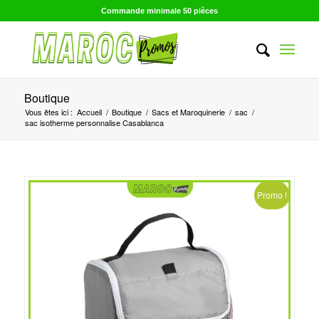
Commande minimale 50 pièces
Boutique
Vous êtes ici :
Accueil
/
Boutique
/
Sacs et Maroquinerie
/
sac
/
sac isotherme personnalise Casablanca
Promo !