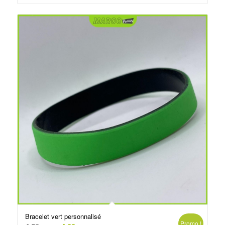
د.م.4.00.
د.م.4.50.
Bracelet vert personnalisé
Promo !