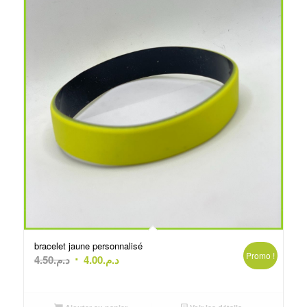
bracelet jaune personnalisé
Promo !
Le
Le
4.50
د.م.
4.00
د.م.
prix
prix
initial
actuel