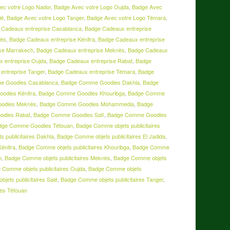
ec votre Logo Nador
,
Badge Avec votre Logo Oujda
,
Badge Avec
lé
,
Badge Avec votre Logo Tanger
,
Badge Avec votre Logo Témara
,
 Cadeaux entreprise Casablanca
,
Badge Cadeaux entreprise
Fès
,
Badge Cadeaux entreprise Kénitra
,
Badge Cadeaux entreprise
se Marrakech
,
Badge Cadeaux entreprise Meknès
,
Badge Cadeaux
 entreprise Oujda
,
Badge Cadeaux entreprise Rabat
,
Badge
entreprise Tanger
,
Badge Cadeaux entreprise Témara
,
Badge
e Goodies Casablanca
,
Badge Comme Goodies Dakhla
,
Badge
odies Kénitra
,
Badge Comme Goodies Khouribga
,
Badge Comme
odies Meknès
,
Badge Comme Goodies Mohammedia
,
Badge
odies Rabat
,
Badge Comme Goodies Safi
,
Badge Comme Goodies
dge Comme Goodies Tétouan
,
Badge Comme objets publicitaires
 publicitaires Dakhla
,
Badge Comme objets publicitaires El Jadida
,
Kénitra
,
Badge Comme objets publicitaires Khouribga
,
Badge Comme
h
,
Badge Comme objets publicitaires Meknès
,
Badge Comme objets
 Comme objets publicitaires Oujda
,
Badge Comme objets
jets publicitaires Salé
,
Badge Comme objets publicitaires Tanger
,
res Tétouan