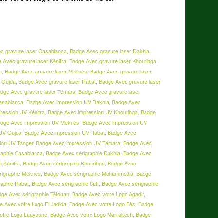
c gravure laser Casablanca
,
Badge Avec gravure laser Dakhla
,
 Avec gravure laser Kénitra
,
Badge Avec gravure laser Khouribga
,
h
,
Badge Avec gravure laser Meknès
,
Badge Avec gravure laser
r Oujda
,
Badge Avec gravure laser Rabat
,
Badge Avec gravure laser
dge Avec gravure laser Témara
,
Badge Avec gravure laser
asablanca
,
Badge Avec impression UV Dakhla
,
Badge Avec
ression UV Kénitra
,
Badge Avec impression UV Khouribga
,
Badge
dge Avec impression UV Meknès
,
Badge Avec impression UV
 UV Oujda
,
Badge Avec impression UV Rabat
,
Badge Avec
ion UV Tanger
,
Badge Avec impression UV Témara
,
Badge Avec
raphie Casablanca
,
Badge Avec sérigraphie Dakhla
,
Badge Avec
e Kénitra
,
Badge Avec sérigraphie Khouribga
,
Badge Avec
rigraphie Meknès
,
Badge Avec sérigraphie Mohammedia
,
Badge
raphie Rabat
,
Badge Avec sérigraphie Safi
,
Badge Avec sérigraphie
dge Avec sérigraphie Tétouan
,
Badge Avec votre Logo Agadir
,
e Avec votre Logo El Jadida
,
Badge Avec votre Logo Fès
,
Badge
otre Logo Laayoune
,
Badge Avec votre Logo Marrakech
,
Badge