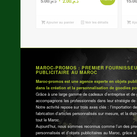
Le
Le
5.00
د.م.
2.00
د.م.
15.0
prix
prix
initial
actuel
était :
est :
Ajouter au panier
Voir les détails
Ajo
د.م.2.00.
د.م.5.00.
MAROC-PROMOS : PREMIER FOURNISSE
PUBLICITAIRE AU MAROC
Maroc-promos est une agence experte en objets publi
dans la création et la personnalisation de goodies po
Grâce à une large gamme de cadeaux d’entreprise et de 
accompagnons les professionnels dans leur stratégie de 
Notre activité repose sur trois axes clés : l’importation de
fabrication d’articles personnalisés sur mesure, et la dis
tout le Maroc.
Aujourd’hui, nous sommes reconnus comme l’un des pre
personnalisés et d’objets publicitaires au Maroc, grâce à n