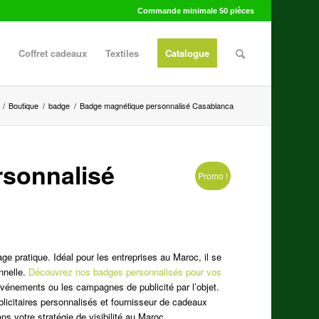
Commande minimale 50 pièces
Coffret cadeaux
Textiles
Catalogue
/
Boutique
/
badge
/
Badge magnétique personnalisé Casablanca
sonnalisé
Promo !
e pratique. Idéal pour les entreprises au Maroc, il se
onnelle.
Découvrez nos badges personnalisés pour vos
 événements ou les campagnes de publicité par l’objet.
blicitaires personnalisés et fournisseur de cadeaux
ns votre stratégie de visibilité au Maroc.