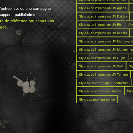
Stylo avec impression UV Agadir
d’entreprise, ou une campagne
pports publicitaires.
Stylo avec impression UV Dakhla
re de référence pour tous vos
Stylo avec impression UV Fès
Sty
aroc.
Stylo avec impression UV Kénitra
Stylo avec impression UV Marrakech
Stylo avec impression UV Mohamme
Stylo avec impression UV Oujda
S
Stylo avec impression UV Salé
St
Stylo avec impression UV Témara
Stylo avec votre Logo Casablanca
Stylo avec votre Logo Tanger
Sty
Stylo cadeaux entreprise