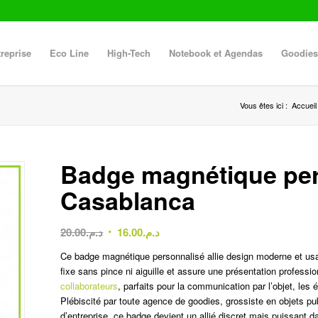
reprise
Eco Line
High-Tech
Notebook et Agendas
Goodies
Vous êtes ici :
Accueil
Badge magnétique per
Casablanca
Le
Le
20.00
د.م.
16.00
د.م.
prix
prix
Ce badge magnétique personnalisé allie design moderne et usag
initial
actuel
fixe sans pince ni aiguille et assure une présentation professi
était :
est :
collaborateurs
, parfaits pour la communication par l’objet, les
د.م.16.00.
د.م.20.00.
Plébiscité par toute agence de goodies, grossiste en objets pu
d’entreprise, ce badge devient un allié discret mais puissant da