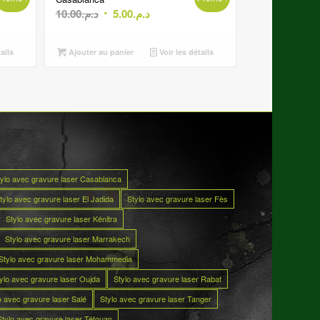
Le
Le
10.00
د.م.
5.00
د.م.
prix
prix
initial
actuel
ails
Ajouter au panier
Voir les détails
était :
est :
د.م.5.00.
د.م.10.00.
tylo avec gravure laser Casablanca
tylo avec gravure laser El Jadida
Stylo avec gravure laser Fès
Stylo avec gravure laser Kénitra
Stylo avec gravure laser Marrakech
Stylo avec gravure laser Mohammedia
ylo avec gravure laser Oujda
Stylo avec gravure laser Rabat
o avec gravure laser Salé
Stylo avec gravure laser Tanger
Stylo avec gravure laser Tétouan