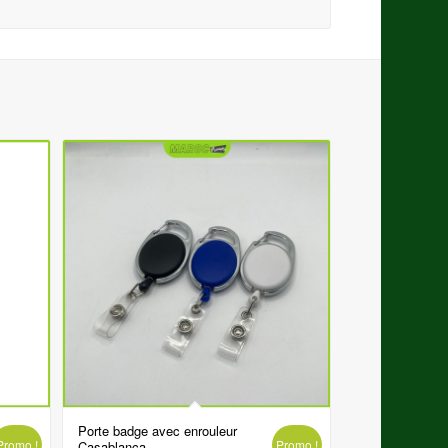
Porte badge avec enrouleur
Promo !
Promo !
Casablanca