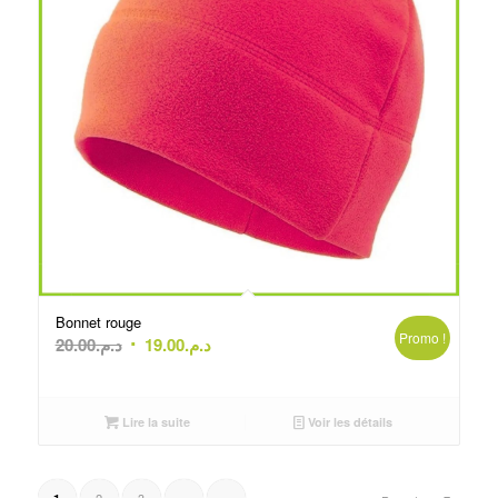
Bonnet rouge
Promo !
Le
Le
20.00
د.م.
19.00
د.م.
prix
prix
initial
actuel
était :
est :
Lire la suite
Voir les détails
د.م.19.00.
د.م.20.00.
2
3
›
»