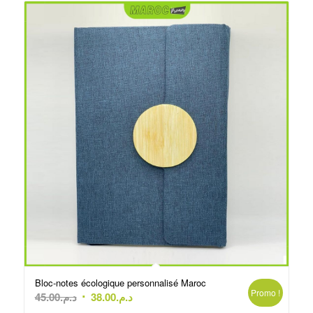
Bloc-notes écologique personnalisé Maroc
Promo !
Le
Le
45.00
د.م.
38.00
د.م.
prix
prix