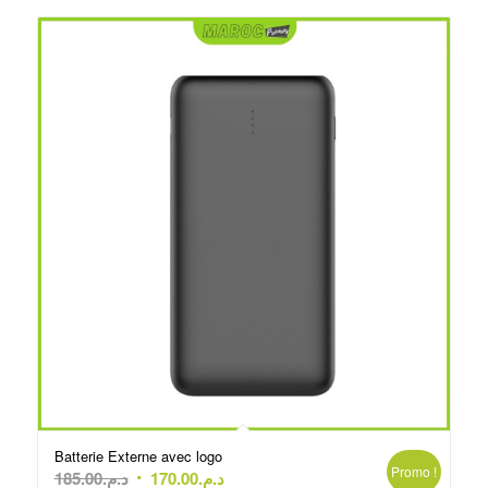
Batterie Externe avec logo
Promo !
Le
Le
185.00
د.م.
170.00
د.م.