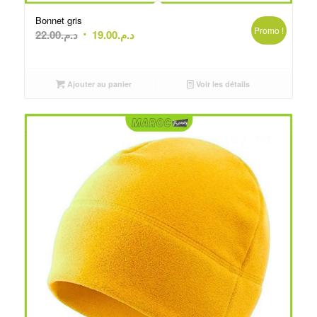
Bonnet gris
Promo !
Le
Le
22.00
د.م.
19.00
د.م.
prix
prix
initial
actuel
était :
est :
Ajouter au panier
Voir les détails
د.م.19.00.
د.م.22.00.