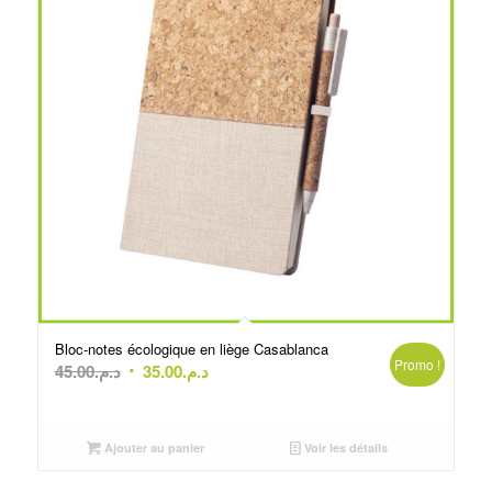
Bloc-notes écologique en liège Casablanca
Promo !
Le
Le
45.00
د.م.
35.00
د.م.
prix
prix
initial
actuel
était :
est :
Ajouter au panier
Voir les détails
د.م.35.00.
د.م.45.00.