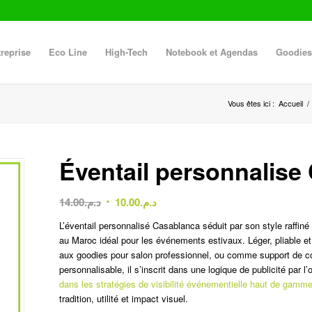
reprise
Eco Line
High-Tech
Notebook et Agendas
Goodies
Vous êtes ici :
Accueil
/
Éventail personnalise
Le
Le
14.00
د.م.
10.00
د.م.
prix
prix
L’éventail personnalisé Casablanca séduit par son style raffiné 
initial
actuel
au Maroc idéal pour les événements estivaux. Léger, pliable et
était :
est :
aux goodies pour salon professionnel, ou comme support de co
د.م.10.00.
د.م.14.00.
personnalisable, il s’inscrit dans une logique de publicité par l
dans les stratégies de visibilité événementielle haut de gamm
tradition, utilité et impact visuel.