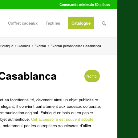
Commande minimale 50 pièces
Coffret cadeaux
Textiles
Catalogue
Boutique
/
Goodies
/
Éventail
/
Éventail personnalise Casablanca
 Casablanca
Promo !
et sa fonctionnalité, devenant ainsi un objet publicitaire
 élégant, il convient parfaitement aux cadeaux corporate,
mmunication original. Fabriqué en bois ou en papier
’objet authentique.
Cet accessoire est souvent adopté
e
, notamment par les entreprises soucieuses d’allier