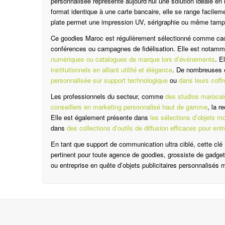
personnalisée représente aujourd’hui une solution idéale en
format identique à une carte bancaire, elle se range facilem
plate permet une impression UV, sérigraphie ou même tampo
Ce goodies Maroc est régulièrement sélectionné comme cade
conférences ou campagnes de fidélisation. Elle est notamm
numériques ou catalogues de marque lors d’événements
. E
institutionnels en alliant utilité et élégance
. De nombreuses e
personnalisée sur support technologique
ou
dans leurs coff
Les professionnels du secteur, comme
des studios marocai
conseillers en marketing personnalisé haut de gamme
, la r
Elle est également présente dans
les sélections d’objets m
dans
des collections d’outils de diffusion efficaces pour ent
En tant que support de communication ultra ciblé, cette cl
pertinent pour toute agence de goodies, grossiste de gadget
ou entreprise en quête d’objets publicitaires personnalisés 