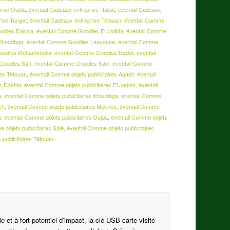
rise Oujda
,
éventail Cadeaux entreprise Rabat
,
éventail Cadeaux
rise Tanger
,
éventail Cadeaux entreprise Tétouan
,
éventail Comme
odies Dakhla
,
éventail Comme Goodies El Jadida
,
éventail Comme
Khouribga
,
éventail Comme Goodies Laayoune
,
éventail Comme
Goodies Mohammedia
,
éventail Comme Goodies Nador
,
éventail
Goodies Safi
,
éventail Comme Goodies Salé
,
éventail Comme
es Tétouan
,
éventail Comme objets publicitaires Agadir
,
éventail
es Dakhla
,
éventail Comme objets publicitaires El Jadida
,
éventail
a
,
éventail Comme objets publicitaires Khouribga
,
éventail Comme
ch
,
éventail Comme objets publicitaires Meknès
,
éventail Comme
r
,
éventail Comme objets publicitaires Oujda
,
éventail Comme objets
 objets publicitaires Salé
,
éventail Comme objets publicitaires
 publicitaires Tétouan
e et à fort potentiel d’impact, la clé USB carte-visite