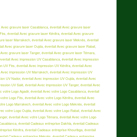
l Avec gravure laser Casablanca
,
éventail Avec gravure laser
 Fès
,
éventail Avec gravure laser Kénitra
,
éventail Avec gravure
vure laser Marrakech
,
éventail Avec gravure laser Meknès
,
éventail
tail Avec gravure laser Oujda
,
éventail Avec gravure laser Rabat
,
l Avec gravure laser Tanger
,
éventail Avec gravure laser Témara
,
éventail Avec impression UV Casablanca
,
éventail Avec impression
ion UV Fès
,
éventail Avec impression UV Kénitra
,
éventail Avec
l Avec impression UV Marrakech
,
éventail Avec impression UV
sion UV Nador
,
éventail Avec impression UV Oujda
,
éventail Avec
ression UV Salé
,
éventail Avec impression UV Tanger
,
éventail Avec
ec votre Logo Agadir
,
éventail Avec votre Logo Casablanca
,
éventail
 votre Logo Fès
,
éventail Avec votre Logo Kénitra
,
éventail Avec
votre Logo Marrakech
,
éventail Avec votre Logo Meknès
,
éventail
Avec votre Logo Oujda
,
éventail Avec votre Logo Rabat
,
éventail Avec
anger
,
éventail Avec votre Logo Témara
,
éventail Avec votre Logo
 Casablanca
,
éventail Cadeaux entreprise Dakhla
,
éventail Cadeaux
treprise Kénitra
,
éventail Cadeaux entreprise Khouribga
,
éventail
entail Cadeaux entreprise Meknès
,
éventail Cadeaux entreprise