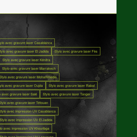
tylo avec gravure laser Casablanca
tylo avec gravure laser El Jadida
Stylo avec gravure laser Fès
Stylo avec gravure laser Kénitra
Stylo avec gravure laser Marrakech
Stylo avec gravure laser Mohammedia
ylo avec gravure laser Oujda
Stylo avec gravure laser Rabat
o avec gravure laser Salé
Stylo avec gravure laser Tanger
Stylo avec gravure laser Tétouan
Stylo avec impression UV Casablanca
Stylo avec impression UV El Jadida
lo avec impression UV Khouribga
Stylo avec impression UV Laayoune