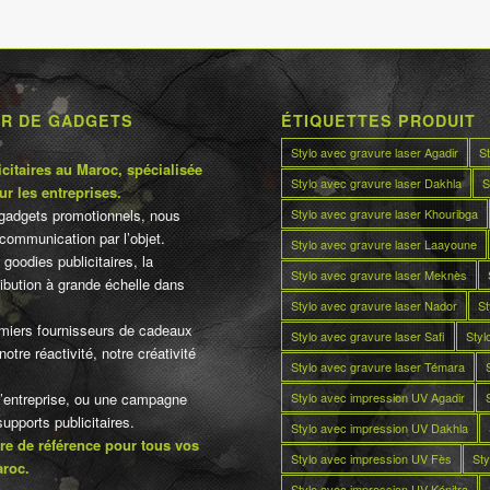
UR DE GADGETS
ÉTIQUETTES PRODUIT
Stylo avec gravure laser Agadir
S
citaires au Maroc, spécialisée
Stylo avec gravure laser Dakhla
S
ur les entreprises.
Stylo avec gravure laser Khouribga
gadgets promotionnels, nous
communication par l’objet.
Stylo avec gravure laser Laayoune
 goodies publicitaires, la
Stylo avec gravure laser Meknès
tribution à grande échelle dans
Stylo avec gravure laser Nador
St
miers fournisseurs de cadeaux
Stylo avec gravure laser Safi
Styl
otre réactivité, notre créativité
Stylo avec gravure laser Témara
Stylo avec impression UV Agadir
d’entreprise, ou une campagne
pports publicitaires.
Stylo avec impression UV Dakhla
re de référence pour tous vos
Stylo avec impression UV Fès
Sty
aroc.
Stylo avec impression UV Kénitra