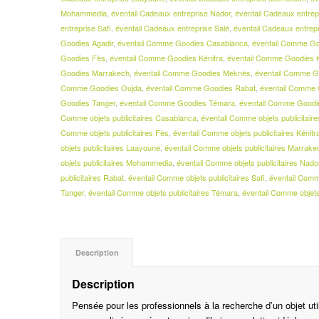
Mohammedia
,
éventail Cadeaux entreprise Nador
,
éventail Cadeaux entrep
entreprise Safi
,
éventail Cadeaux entreprise Salé
,
éventail Cadeaux entrep
Goodies Agadir
,
éventail Comme Goodies Casablanca
,
éventail Comme Go
Goodies Fès
,
éventail Comme Goodies Kénitra
,
éventail Comme Goodies 
Goodies Marrakech
,
éventail Comme Goodies Meknès
,
éventail Comme 
Comme Goodies Oujda
,
éventail Comme Goodies Rabat
,
éventail Comme 
Goodies Tanger
,
éventail Comme Goodies Témara
,
éventail Comme Goodi
Comme objets publicitaires Casablanca
,
éventail Comme objets publicitair
Comme objets publicitaires Fès
,
éventail Comme objets publicitaires Kénitr
objets publicitaires Laayoune
,
éventail Comme objets publicitaires Marrake
objets publicitaires Mohammedia
,
éventail Comme objets publicitaires Nado
publicitaires Rabat
,
éventail Comme objets publicitaires Safi
,
éventail Comme
Tanger
,
éventail Comme objets publicitaires Témara
,
éventail Comme objets
Description
Description
Pensée pour les professionnels à la recherche d’un objet util