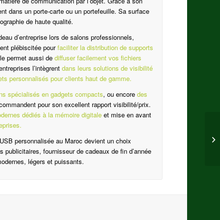
 matière de communication par l’objet. Grâce à son
ent dans un porte-carte ou un portefeuille. Sa surface
graphie de haute qualité.
au d’entreprise lors de salons professionnels,
ent plébiscitée pour
faciliter la distribution de supports
lle permet aussi de
diffuser facilement vos fichiers
ntreprises l’intègrent
dans leurs solutions de visibilité
rets personnalisés pour clients haut de gamme.
ns spécialisés en gadgets compacts
, ou encore
des
ecommandent pour son excellent rapport visibilité/prix.
odernes dédiés à la mémoire digitale
et mise en avant
reprises.
é USB personnalisée au Maroc devient un choix
s publicitaires, fournisseur de cadeaux de fin d’année
modernes, légers et puissants.