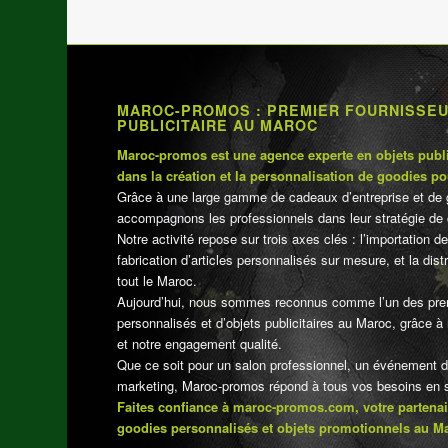
د.م.16.00.
د.م.19.00.
MAROC-PROMOS : PREMIER FOURNISSE
PUBLICITAIRE AU MAROC
Maroc-promos est une agence experte en objets publi
dans la création et la personnalisation de goodies po
Grâce à une large gamme de cadeaux d’entreprise et de 
accompagnons les professionnels dans leur stratégie de 
Notre activité repose sur trois axes clés : l’importation de
fabrication d’articles personnalisés sur mesure, et la dis
tout le Maroc.
Aujourd’hui, nous sommes reconnus comme l’un des pre
personnalisés et d’objets publicitaires au Maroc, grâce à n
et notre engagement qualité.
Que ce soit pour un salon professionnel, un événement 
marketing, Maroc-promos répond à tous vos besoins en su
Faites confiance à maroc-promos.com, votre partenai
goodies personnalisés et objets promotionnels au M