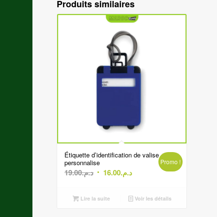
Produits similaires
Étiquette d’identification de valise
Promo !
personnalise
Le
Le
19.00
د.م.
16.00
د.م.
prix
prix
initial
actuel
Lire la suite
Voir les détails
était :
est :