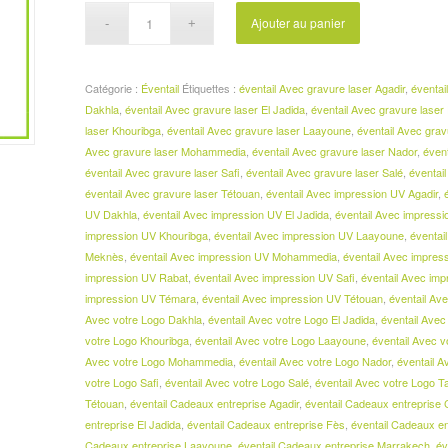
Ajouter au panier
Catégorie :
Éventail
Étiquettes :
éventail Avec gravure laser Agadir
,
éventai
Dakhla
,
éventail Avec gravure laser El Jadida
,
éventail Avec gravure laser
laser Khouribga
,
éventail Avec gravure laser Laayoune
,
éventail Avec gra
Avec gravure laser Mohammedia
,
éventail Avec gravure laser Nador
,
éven
éventail Avec gravure laser Safi
,
éventail Avec gravure laser Salé
,
éventai
éventail Avec gravure laser Tétouan
,
éventail Avec impression UV Agadir
,
UV Dakhla
,
éventail Avec impression UV El Jadida
,
éventail Avec impress
impression UV Khouribga
,
éventail Avec impression UV Laayoune
,
éventai
Meknès
,
éventail Avec impression UV Mohammedia
,
éventail Avec impres
impression UV Rabat
,
éventail Avec impression UV Safi
,
éventail Avec imp
impression UV Témara
,
éventail Avec impression UV Tétouan
,
éventail Av
Avec votre Logo Dakhla
,
éventail Avec votre Logo El Jadida
,
éventail Avec
votre Logo Khouribga
,
éventail Avec votre Logo Laayoune
,
éventail Avec 
Avec votre Logo Mohammedia
,
éventail Avec votre Logo Nador
,
éventail 
votre Logo Safi
,
éventail Avec votre Logo Salé
,
éventail Avec votre Logo T
Tétouan
,
éventail Cadeaux entreprise Agadir
,
éventail Cadeaux entreprise
entreprise El Jadida
,
éventail Cadeaux entreprise Fès
,
éventail Cadeaux en
Cadeaux entreprise Laayoune
,
éventail Cadeaux entreprise Marrakech
,
év