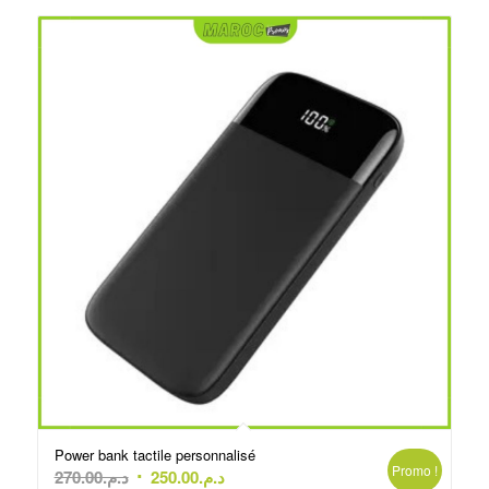
Power bank tactile personnalisé
Promo !
Le
Le
270.00
د.م.
250.00
د.م.