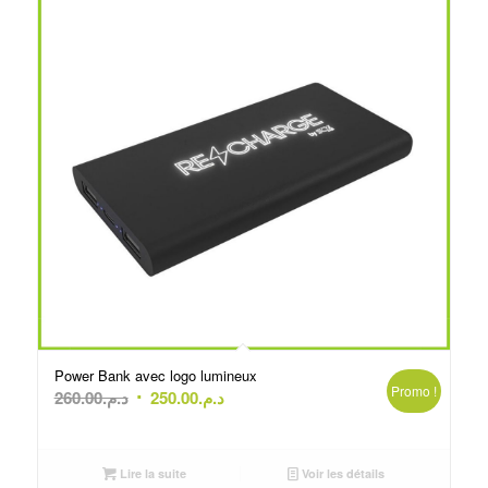
Power Bank avec logo lumineux
Promo !
Le
Le
260.00
د.م.
250.00
د.م.
prix
prix
initial
actuel
était :
est :
Lire la suite
Voir les détails