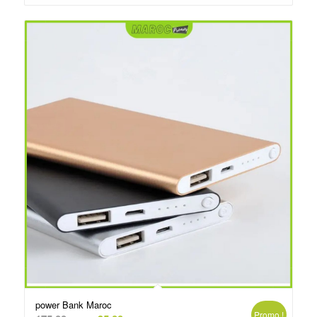
د.م.250.00.
د.م.260.00.
power Bank Maroc
Promo !