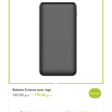
Batterie Externe avec logo
Promo !
Le
Le
185.00
د.م.
170.00
د.م.
prix
prix
initial
actuel