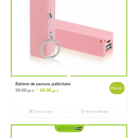
Batterie de secours publicitaire
Promo !
Le
Le
90.00
د.م.
85.00
د.م.
prix
prix
initial
actuel
était :
est :
Lire la suite
Voir les détails
د.م.85.00.
د.م.90.00.