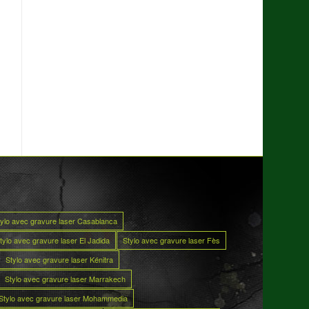
tylo avec gravure laser Casablanca
tylo avec gravure laser El Jadida
Stylo avec gravure laser Fès
Stylo avec gravure laser Kénitra
Stylo avec gravure laser Marrakech
Stylo avec gravure laser Mohammedia