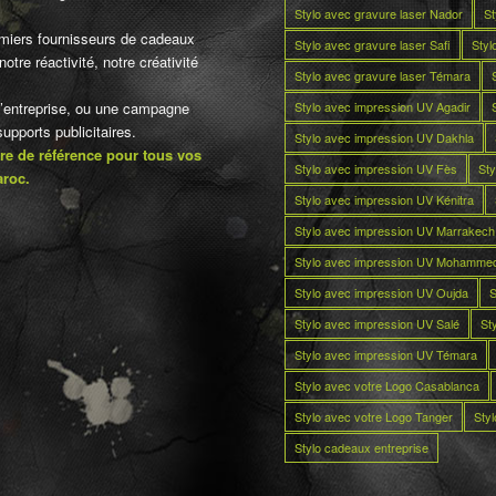
Stylo avec gravure laser Nador
St
miers fournisseurs de cadeaux
Stylo avec gravure laser Safi
Styl
otre réactivité, notre créativité
Stylo avec gravure laser Témara
Stylo avec impression UV Agadir
d’entreprise, ou une campagne
pports publicitaires.
Stylo avec impression UV Dakhla
re de référence pour tous vos
Stylo avec impression UV Fès
Sty
aroc.
Stylo avec impression UV Kénitra
Stylo avec impression UV Marrakech
Stylo avec impression UV Mohamme
Stylo avec impression UV Oujda
S
Stylo avec impression UV Salé
St
Stylo avec impression UV Témara
Stylo avec votre Logo Casablanca
Stylo avec votre Logo Tanger
Sty
Stylo cadeaux entreprise