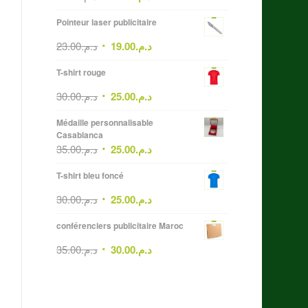
Pointeur laser publicitaire
23.00
د.م.
19.00
د.م.
T-shirt rouge
30.00
د.م.
25.00
د.م.
Médaille personnalisable
Casablanca
35.00
د.م.
25.00
د.م.
T-shirt bleu foncé
30.00
د.م.
25.00
د.م.
conférenciers publicitaire Maroc
35.00
د.م.
30.00
د.م.