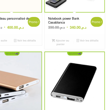
adeau personnalisé de
Notebook power Bank
Promo !
Promo !
Casablanca
Le
Le
Le
Le
د.
400.00
د.م.
390.00
د.م.
340.00
د.م.
prix
prix
prix
prix
initial
actuel
initial
actuel
 suite
Voir les détails
Ajouter au
Voir les détails
était :
est :
était :
est :
panier
د.م.340.00.
د.م.390.00.
د.م.400.00.
د.م.450.00.