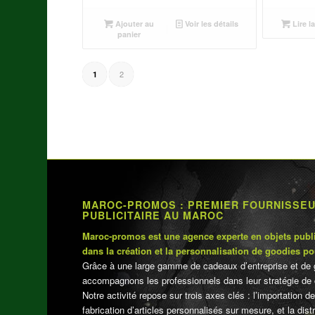
prix
prix
initial
actuel
Ajouter au
Voir les détails
Lire la
était :
est :
panier
د.م.250.00.
د.م.270.00.
2
1
MAROC-PROMOS : PREMIER FOURNISSE
PUBLICITAIRE AU MAROC
Maroc-promos est une agence experte en objets publi
dans la création et la personnalisation de goodies po
Grâce à une large gamme de cadeaux d’entreprise et de 
accompagnons les professionnels dans leur stratégie de 
Notre activité repose sur trois axes clés : l’importation de
fabrication d’articles personnalisés sur mesure, et la dis