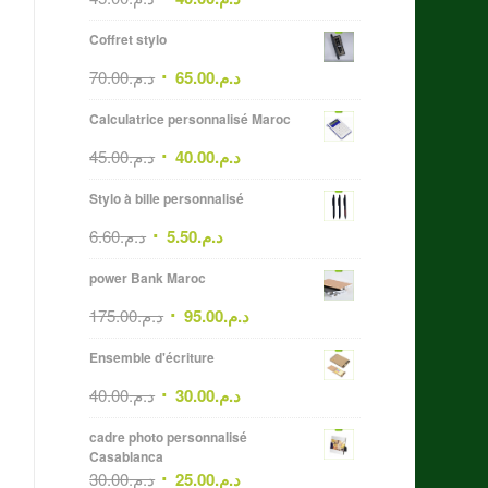
Coffret stylo
70.00
د.م.
65.00
د.م.
Calculatrice personnalisé Maroc
45.00
د.م.
40.00
د.م.
Stylo à bille personnalisé
6.60
د.م.
5.50
د.م.
power Bank Maroc
175.00
د.م.
95.00
د.م.
Ensemble d'écriture
40.00
د.م.
30.00
د.م.
cadre photo personnalisé
Casablanca
30.00
د.م.
25.00
د.م.