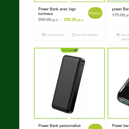
Power Bank avec logo
power Ba
Promo !
lumineux
175.00
.م
Le
Le
260.00
د.م.
250.00
د.م.
prix
prix
initial
actuel
Lire la suite
Voir les détails
Ajout
était :
est :
pani
د.م.250.00.
د.م.260.00.
Power Bank personnalisé
Power ban