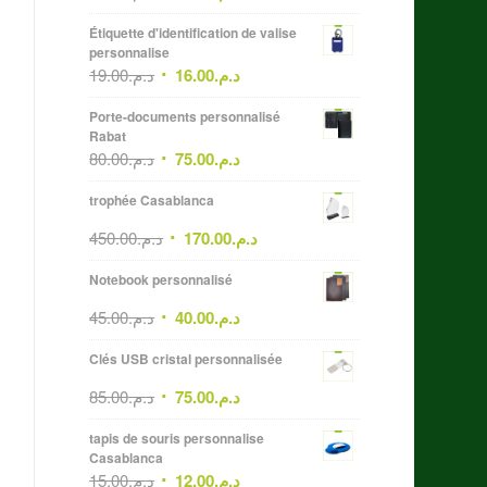
Étiquette d'identification de valise
personnalise
19.00
د.م.
16.00
د.م.
Porte-documents personnalisé
Rabat
80.00
د.م.
75.00
د.م.
trophée Casablanca
450.00
د.م.
170.00
د.م.
Notebook personnalisé
45.00
د.م.
40.00
د.م.
Clés USB cristal personnalisée
85.00
د.م.
75.00
د.م.
tapis de souris personnalise
Casablanca
15.00
د.م.
12.00
د.م.