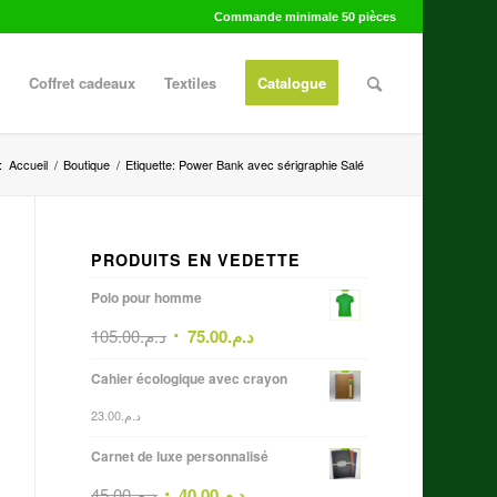
Commande minimale 50 pièces
Coffret cadeaux
Textiles
Catalogue
:
Accueil
/
Boutique
/
Etiquette: Power Bank avec sérigraphie Salé
PRODUITS EN VEDETTE
Polo pour homme
105.00
د.م.
75.00
د.م.
Cahier écologique avec crayon
23.00
د.م.
Carnet de luxe personnalisé
45.00
د.م.
40.00
د.م.