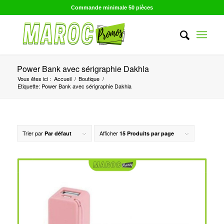
Commande minimale 50 pièces
Power Bank avec sérigraphie Dakhla
Vous êtes ici :
Accueil
/
Boutique
/
Etiquette: Power Bank avec sérigraphie Dakhla
Trier par
Afficher
Par défaut
15 Produits par page