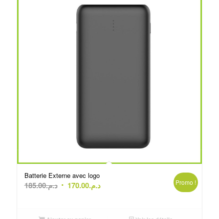
Batterie Externe avec logo
Promo !
Le
Le
185.00
د.م.
170.00
د.م.
prix
prix
initial
actuel