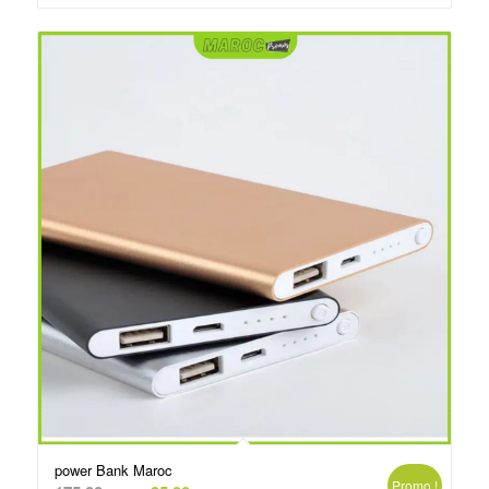
د.م.250.00.
د.م.260.00.
power Bank Maroc
Promo !