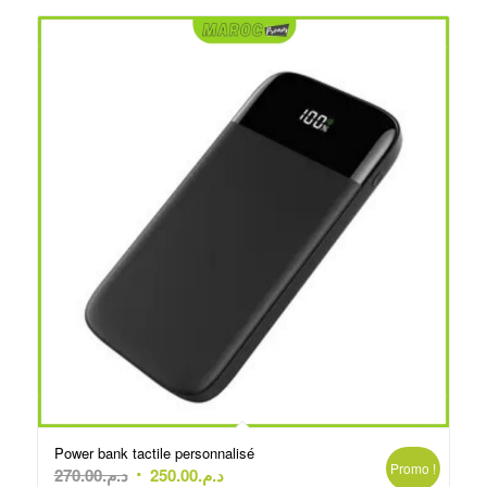
Power bank tactile personnalisé
Promo !
Le
Le
270.00
د.م.
250.00
د.م.