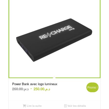
Power Bank avec logo lumineux
Promo !
Le
Le
260.00
د.م.
250.00
د.م.
prix
prix
initial
actuel
était :
est :
Lire la suite
Voir les détails