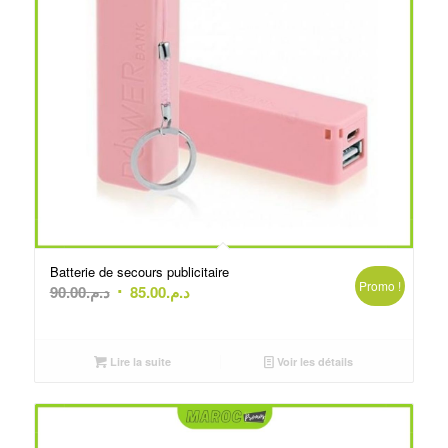
Batterie de secours publicitaire
Promo !
Le
Le
90.00
د.م.
85.00
د.م.
prix
prix
initial
actuel
était :
est :
Lire la suite
Voir les détails
د.م.85.00.
د.م.90.00.