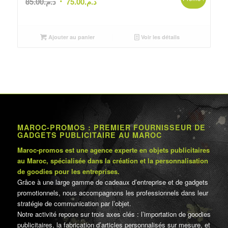
Le
Le
85.00
د.م.
75.00
د.م.
prix
prix
initial
actuel
était :
est :
Ajouter au panier
Voir les détails
د.م.75.00.
د.م.85.00.
MAROC-PROMOS : PREMIER FOURNISSEUR DE
GADGETS PUBLICITAIRE AU MAROC
Maroc-promos est une agence experte en objets publicitaires
au Maroc, spécialisée dans la création et la personnalisation
de goodies pour les entreprises.
Grâce à une large gamme de cadeaux d’entreprise et de gadgets
promotionnels, nous accompagnons les professionnels dans leur
stratégie de communication par l’objet.
Notre activité repose sur trois axes clés : l’importation de goodies
publicitaires, la fabrication d’articles personnalisés sur mesure, et