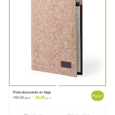
Porte-documents en liège
Promo !
Le
Le
100.00
د.م.
85.00
د.م.
prix
prix
initial
actuel