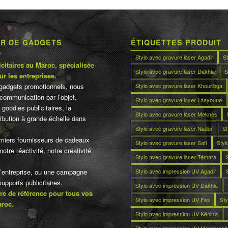
UR DE GADGETS
ÉTIQUETTES PRODUIT
Stylo avec gravure laser Agadir
S
citaires au Maroc, spécialisée
Stylo avec gravure laser Dakhla
S
ur les entreprises.
Stylo avec gravure laser Khouribga
gadgets promotionnels, nous
communication par l’objet.
Stylo avec gravure laser Laayoune
 goodies publicitaires, la
Stylo avec gravure laser Meknès
tribution à grande échelle dans
Stylo avec gravure laser Nador
St
miers fournisseurs de cadeaux
Stylo avec gravure laser Safi
Styl
otre réactivité, notre créativité
Stylo avec gravure laser Témara
Stylo avec impression UV Agadir
d’entreprise, ou une campagne
pports publicitaires.
Stylo avec impression UV Dakhla
re de référence pour tous vos
Stylo avec impression UV Fès
Sty
aroc.
Stylo avec impression UV Kénitra