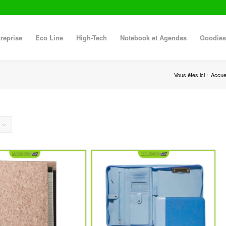
reprise
Eco Line
High-Tech
Notebook et Agendas
Goodies
Vous êtes ici :
Accuei