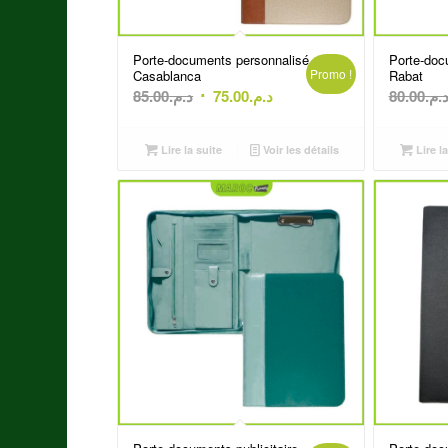
Porte-documents personnalisé
Porte-doc
Promo !
Casablanca
Rabat
Le
Le
85.00
د.م.
75.00
د.م.
80.00
د.م
prix
prix
initial
actuel
Lire la suite
Voir les détails
Lire la
était :
est :
د.م.75.00.
د.م.85.00.