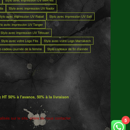
Stylo avec impression UV Meknès
dia
Stylo avec impression UV Nador
tylo avec impression UV Rabat
Stylo avec impression UV Safi
ylo avec impression UV Tanger
Stylo avec impression UV Tétouan
Stylo avec votre Logo Fès
Stylo avec votre Logo Marrakech
lo cadeau journée de la femme
Stylo cadeaux de fin d’année
 HT 50% à l'avance, 50% à la livraison
lisés sur le site. prière de nous contacter
5