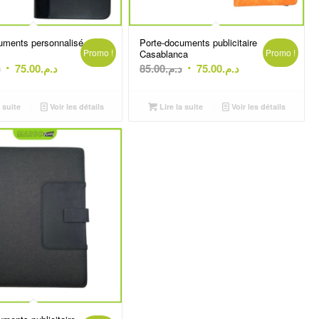
uments personnalisé
Porte-documents publicitaire
Promo !
Promo !
Casablanca
Le
Le
Le
Le
.
75.00
د.م.
85.00
د.م.
75.00
د.م.
prix
prix
prix
prix
initial
actuel
initial
actuel
 suite
Voir les détails
Lire la suite
Voir les détails
était :
est :
était :
est :
د.م.75.00.
د.م.85.00.
د.م.75.00.
د.م.80.00.