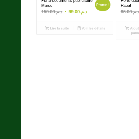
Porte-documents publicitaire
Porte-docu
Promo !
Maroc
Rabat
Le
Le
150.00
د.م.
99.00
د.م.
85.00
د.م
prix
prix
initial
actuel
Lire la suite
Voir les détails
Ajout
était :
est :
pani
د.م.99.00.
د.م.150.00.