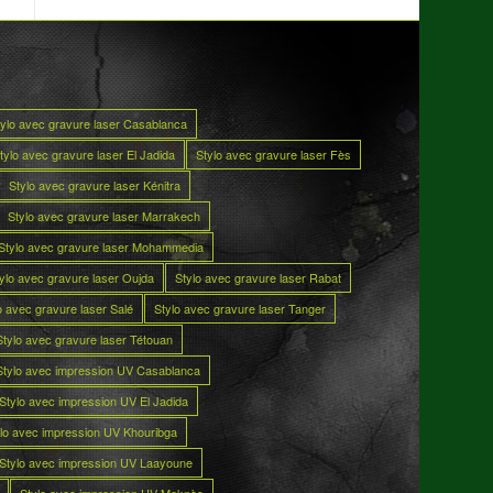
tylo avec gravure laser Casablanca
tylo avec gravure laser El Jadida
Stylo avec gravure laser Fès
Stylo avec gravure laser Kénitra
Stylo avec gravure laser Marrakech
Stylo avec gravure laser Mohammedia
ylo avec gravure laser Oujda
Stylo avec gravure laser Rabat
o avec gravure laser Salé
Stylo avec gravure laser Tanger
Stylo avec gravure laser Tétouan
Stylo avec impression UV Casablanca
Stylo avec impression UV El Jadida
lo avec impression UV Khouribga
Stylo avec impression UV Laayoune