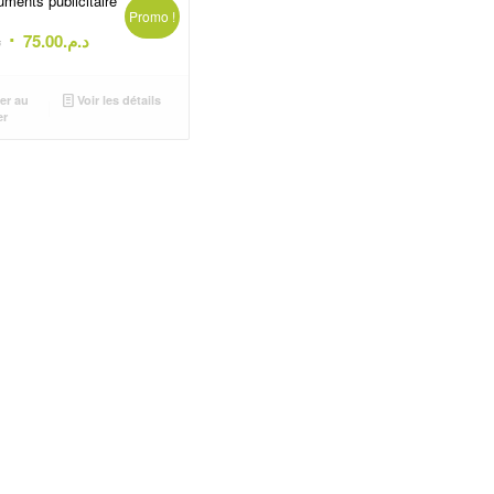
ments publicitaire
Promo !
Le
Le
.
75.00
د.م.
prix
prix
initial
actuel
er au
Voir les détails
était :
est :
er
د.م.75.00.
د.م.85.00.