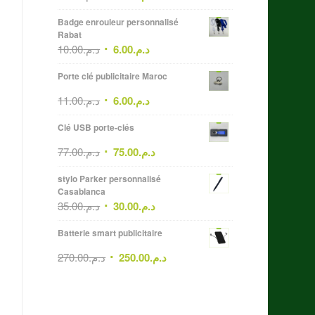
Badge enrouleur personnalisé
Rabat
10.00
د.م.
6.00
د.م.
Porte clé publicitaire Maroc
11.00
د.م.
6.00
د.م.
Clé USB porte-clés
77.00
د.م.
75.00
د.م.
stylo Parker personnalisé
Casablanca
35.00
د.م.
30.00
د.م.
Batterie smart publicitaire
270.00
د.م.
250.00
د.م.