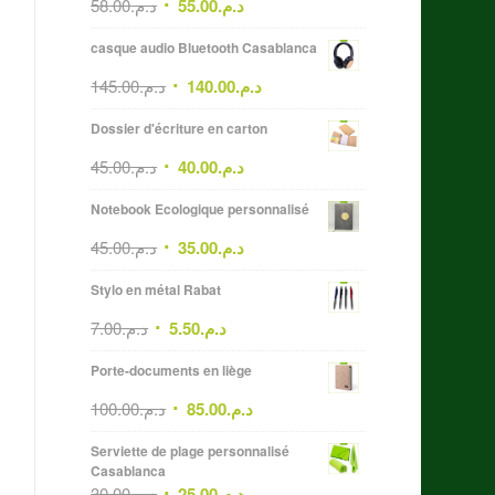
58.00
د.م.
55.00
د.م.
casque audio Bluetooth Casablanca
145.00
د.م.
140.00
د.م.
Dossier d'écriture en carton
45.00
د.م.
40.00
د.م.
Notebook Ecologique personnalisé
45.00
د.م.
35.00
د.م.
Stylo en métal Rabat
7.00
د.م.
5.50
د.م.
Porte-documents en liège
100.00
د.م.
85.00
د.م.
Serviette de plage personnalisé
Casablanca
30.00
د.م.
25.00
د.م.