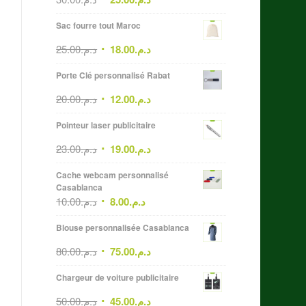
Sac fourre tout Maroc
25.00
د.م.
18.00
د.م.
Porte Clé personnalisé Rabat
20.00
د.م.
12.00
د.م.
Pointeur laser publicitaire
23.00
د.م.
19.00
د.م.
Cache webcam personnalisé
Casablanca
10.00
د.م.
8.00
د.م.
Blouse personnalisée Casablanca
80.00
د.م.
75.00
د.م.
Chargeur de voiture publicitaire
50.00
د.م.
45.00
د.م.