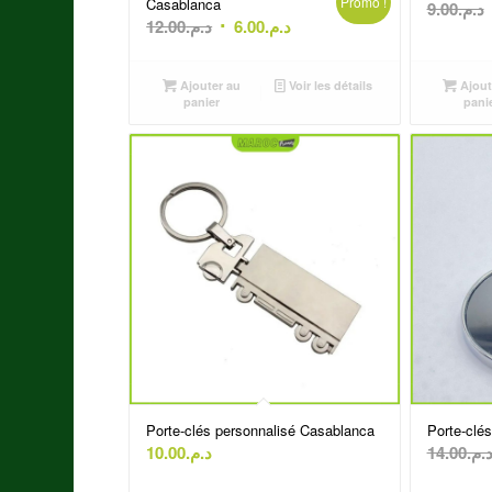
Promo !
Casablanca
9.00
د.م.
Le
Le
12.00
د.م.
6.00
د.م.
prix
prix
initial
actuel
Ajouter au
Voir les détails
Ajout
était :
est :
panier
pani
د.م.6.00.
د.م.12.00.
Porte-clés personnalisé Casablanca
Porte-clé
10.00
د.م.
14.00
د.م