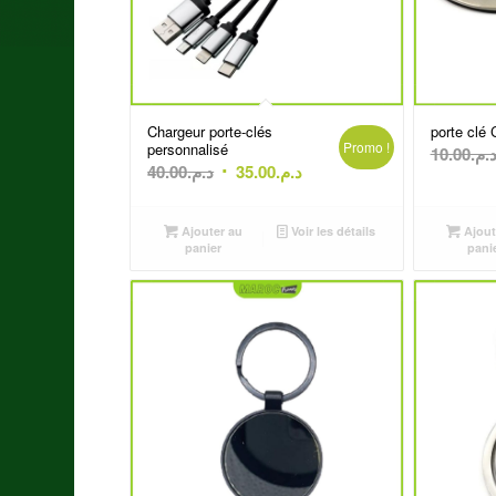
Chargeur porte-clés
porte clé
Promo !
personnalisé
10.00
د.م
Le
Le
40.00
د.م.
35.00
د.م.
prix
prix
initial
actuel
Ajouter au
Voir les détails
Ajout
était :
est :
panier
pani
د.م.35.00.
د.م.40.00.