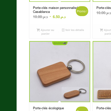
Porte-clés maison personnalisé
Porte-clés
Promo !
Casablanca
10.00
د.م
Le
Le
10.00
د.م.
6.50
د.م.
prix
prix
initial
actuel
Ajouter au
Voir les détails
Ajout
était :
est :
panier
pani
د.م.6.50.
د.م.10.00.
Porte-clés écologique
Porte-clé