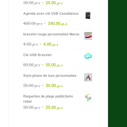
30.00
د.م.
25.00
د.م.
Agenda avec clé USB Casablanca
400.00
د.م.
340.00
د.م.
bracelet rouge personnalisé Maroc
4.50
د.م.
4.00
د.م.
Clé USB Bracelet
60.00
د.م.
55.00
د.م.
Stylo plume de luxe personnalise
35.00
د.م.
30.00
د.م.
Raquettes de plage publicitaire
rabat
30.00
د.م.
25.00
د.م.