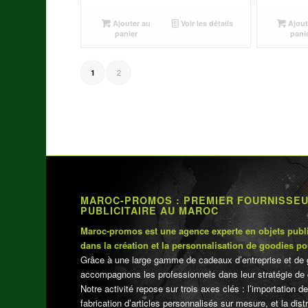
Ajouter au
Voir les détails
Ajout
panier
pani
2
1
MAROC-PROMOS : PREMIER FOURNISSE
PUBLICITAIRE AU MAROC
Maroc-promos est une agence experte en objets publi
dans la création et la personnalisation de goodies po
Grâce à une large gamme de cadeaux d’entreprise et de 
accompagnons les professionnels dans leur stratégie de 
Notre activité repose sur trois axes clés : l’importation de
fabrication d’articles personnalisés sur mesure, et la dis