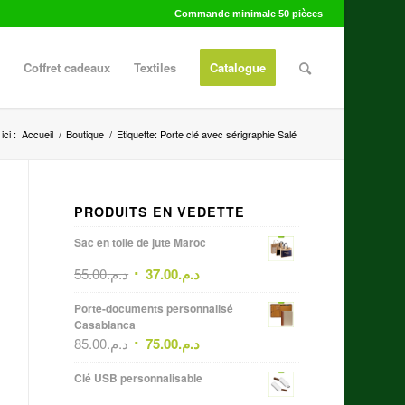
Commande minimale 50 pièces
Coffret cadeaux
Textiles
Catalogue
ci :
Accueil
/
Boutique
/
Etiquette: Porte clé avec sérigraphie Salé
PRODUITS EN VEDETTE
Sac en toile de jute Maroc
55.00
د.م.
37.00
د.م.
Porte-documents personnalisé
Casablanca
85.00
د.م.
75.00
د.م.
Clé USB personnalisable