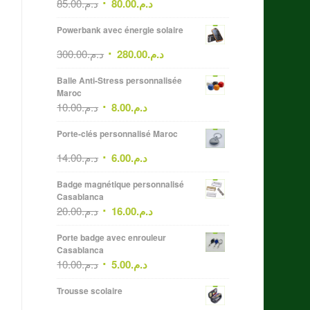
85.00
د.م.
80.00
د.م.
Powerbank avec énergie solaire
300.00
د.م.
280.00
د.م.
Balle Anti-Stress personnalisée
Maroc
10.00
د.م.
8.00
د.م.
Porte-clés personnalisé Maroc
14.00
د.م.
6.00
د.م.
Badge magnétique personnalisé
Casablanca
20.00
د.م.
16.00
د.م.
Porte badge avec enrouleur
Casablanca
10.00
د.م.
5.00
د.م.
Trousse scolaire