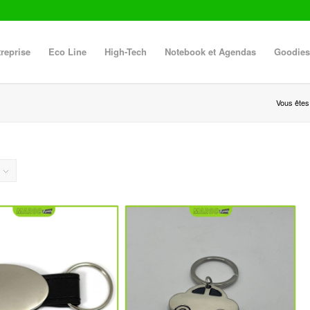
reprise
Eco Line
High-Tech
Notebook et Agendas
Goodies
Vous êtes i