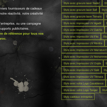
Stylo avec gravure laser Nador
St
miers fournisseurs de cadeaux
Stylo avec gravure laser Safi
Styl
otre réactivité, notre créativité
Stylo avec gravure laser Témara
Stylo avec impression UV Agadir
d’entreprise, ou une campagne
pports publicitaires.
Stylo avec impression UV Dakhla
re de référence pour tous vos
Stylo avec impression UV Fès
Sty
aroc.
Stylo avec impression UV Kénitra
Stylo avec impression UV Marrakech
Stylo avec impression UV Mohamme
Stylo avec impression UV Oujda
S
Stylo avec impression UV Salé
St
Stylo avec impression UV Témara
Stylo avec votre Logo Casablanca
Stylo avec votre Logo Tanger
Sty
Stylo cadeaux entreprise