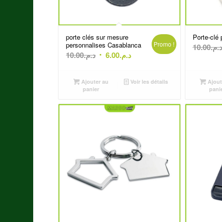
porte clés sur mesure
Porte-clé
Promo !
personnalises Casablanca
10.00
د.م
Le
Le
10.00
د.م.
6.00
د.م.
prix
prix
initial
actuel
Ajouter au
Voir les détails
Ajout
était :
est :
panier
pani
د.م.6.00.
د.م.10.00.