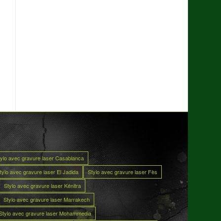
tylo avec gravure laser Casablanca
tylo avec gravure laser El Jadida
Stylo avec gravure laser Fès
Stylo avec gravure laser Kénitra
Stylo avec gravure laser Marrakech
Stylo avec gravure laser Mohammedia