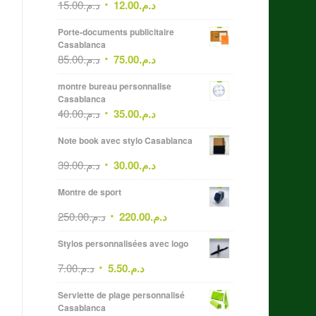
15.00
د.م.
12.00
د.م.
Porte-documents publicitaire
Casablanca
85.00
د.م.
75.00
د.م.
montre bureau personnalise
Casablanca
40.00
د.م.
35.00
د.م.
Note book avec stylo Casablanca
39.00
د.م.
30.00
د.م.
Montre de sport
250.00
د.م.
220.00
د.م.
Stylos personnalisées avec logo
7.00
د.م.
5.50
د.م.
Serviette de plage personnalisé
Casablanca