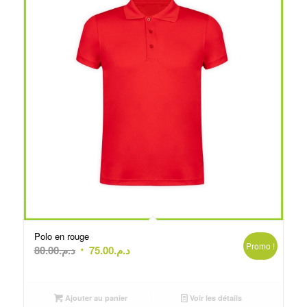
Polo en rouge
Promo !
Le
Le
80.00
د.م.
75.00
د.م.
prix
prix
initial
actuel
était :
est :
Ajouter au panier
Voir les détails