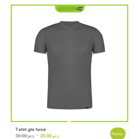
T-shirt gris foncé
Promo !
Le
Le
30.00
د.م.
25.00
د.م.