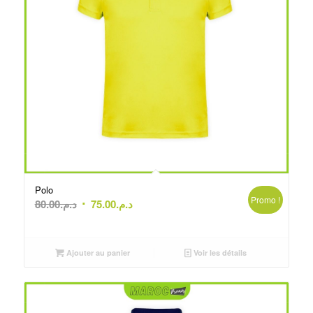
Polo
Promo !
Le
Le
80.00
د.م.
75.00
د.م.
prix
prix
initial
actuel
était :
est :
Ajouter au panier
Voir les détails
د.م.75.00.
د.م.80.00.