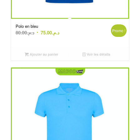
Polo en bleu
Promo !
Le
Le
80.00
د.م.
75.00
د.م.
prix
prix
initial
actuel
était :
est :
Ajouter au panier
Voir les détails
د.م.75.00.
د.م.80.00.