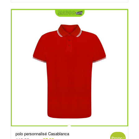
د.م.75.00.
د.م.80.00.
polo personnalisé Casablanca
Promo !