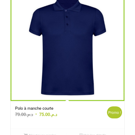
Polo à manche courte
Promo !
Le
Le
79.00
د.م.
75.00
د.م.
prix
prix
initial
actuel