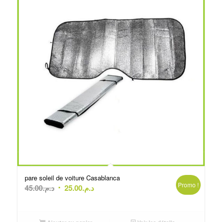
pare soleil de voiture Casablanca
Promo !
Le
Le
45.00
د.م.
25.00
د.م.
prix
prix
initial
actuel