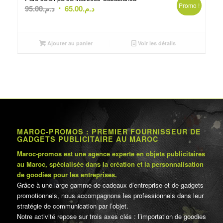
Promo !
Le
Le
95.00
د.م.
65.00
د.م.
prix
prix
initial
actuel
était :
est :
Ajouter au panier
Voir les détails
د.م.65.00.
د.م.95.00.
MAROC-PROMOS : PREMIER FOURNISSEUR DE
GADGETS PUBLICITAIRE AU MAROC
Maroc-promos est une agence experte en objets publicitaires
au Maroc, spécialisée dans la création et la personnalisation
de goodies pour les entreprises.
Grâce à une large gamme de cadeaux d’entreprise et de gadgets
promotionnels, nous accompagnons les professionnels dans leur
stratégie de communication par l’objet.
Notre activité repose sur trois axes clés : l’importation de goodies