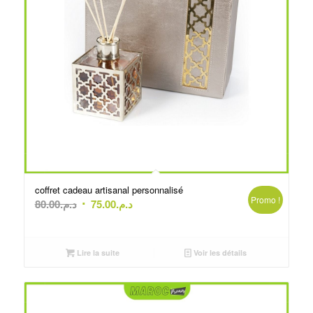
coffret cadeau artisanal personnalisé
Promo !
Le
Le
80.00
د.م.
75.00
د.م.
prix
prix
initial
actuel
était :
est :
Lire la suite
Voir les détails
د.م.75.00.
د.م.80.00.