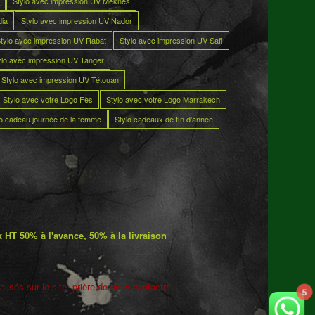
Stylo avec impression UV Meknès
dia
Stylo avec impression UV Nador
tylo avec impression UV Rabat
Stylo avec impression UV Safi
ylo avec impression UV Tanger
Stylo avec impression UV Tétouan
Stylo avec votre Logo Fès
Stylo avec votre Logo Marrakech
lo cadeau journée de la femme
Stylo cadeaux de fin d’année
 HT 50% à l'avance, 50% à la livraison
lisés sur le site. prière de nous contacter
5