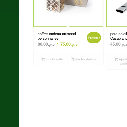
coffret cadeau artisanal
pare solei
Promo !
personnalisé
Casablan
Le
Le
80.00
د.م.
75.00
د.م.
45.00
د.م
prix
prix
initial
actuel
Lire la suite
Voir les détails
Ajout
était :
est :
pani
د.م.75.00.
د.م.80.00.