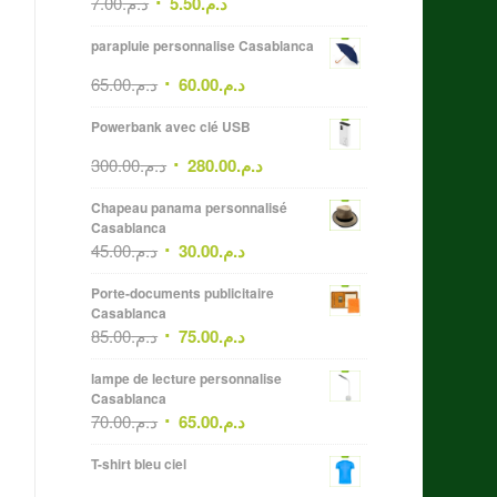
7.00
د.م.
5.50
د.م.
parapluie personnalise Casablanca
65.00
د.م.
60.00
د.م.
Powerbank avec clé USB
300.00
د.م.
280.00
د.م.
Chapeau panama personnalisé
Casablanca
45.00
د.م.
30.00
د.م.
Porte-documents publicitaire
Casablanca
85.00
د.م.
75.00
د.م.
lampe de lecture personnalise
Casablanca
70.00
د.م.
65.00
د.م.
T-shirt bleu ciel