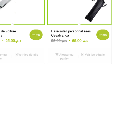
l de voiture
Pare-soleil personnalisées
Promo !
Promo !
ca
Casablanca
Le
Le
Le
Le
.
25.00
د.م.
95.00
د.م.
65.00
د.م.
prix
prix
prix
prix
initial
actuel
initial
actuel
er au
Voir les détails
Ajouter au
Voir les détails
était :
est :
était :
est :
er
panier
د.م.65.00.
د.م.95.00.
د.م.25.00.
د.م.45.00.