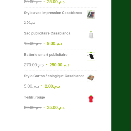
30.00
د.م.
25.00
د.م.
Stylo avec impression Casablanca
2.50
د.م.
Sac publicitaire Casablanca
15.00
د.م.
9.00
د.م.
Batterie smart publicitaire
270.00
د.م.
250.00
د.م.
Stylo Carton écologique Casablanca
5.00
د.م.
2.00
د.م.
T-shirt rouge
30.00
د.م.
25.00
د.م.