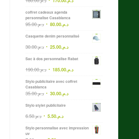
180.00
د.م.
170.00
د.م.
coffret cadeaux agenda
personnalise Casablanca
95.00
د.م.
80.00
د.م.
Casquette denim personnalisé
30.00
د.م.
25.00
د.م.
Sac à dos personnalise Rabat
190.00
د.م.
185.00
د.م.
Stylo publicitaire avec coffret
Casablanca
35.00
د.م.
30.00
د.م.
Stylo stylet publicitaire
6.50
د.م.
5.50
د.م.
Stylo personnalise avec impression
uv