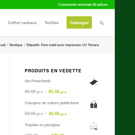
Commande minimale 50 pièces
Coffret cadeaux
Textiles
Catalogue
ueil
/
Boutique
/
Etiquette: Pare-soleil avec impression UV Témara
PRODUITS EN VEDETTE
Set Powerbank
95.00
د.م.
85.00
د.م.
Chargeur de voiture publicitaire
50.00
د.م.
45.00
د.م.
Trophée en plexiglas