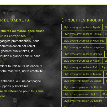
UR DE GADGETS
ÉTIQUETTES PRODUIT
Stylo avec gravure laser Agadir
S
citaires au Maroc, spécialisée
Stylo avec gravure laser Dakhla
S
ur les entreprises.
Stylo avec gravure laser Khouribga
gadgets promotionnels, nous
communication par l’objet.
Stylo avec gravure laser Laayoune
 goodies publicitaires, la
Stylo avec gravure laser Meknès
tribution à grande échelle dans
Stylo avec gravure laser Nador
St
miers fournisseurs de cadeaux
Stylo avec gravure laser Safi
Styl
otre réactivité, notre créativité
Stylo avec gravure laser Témara
Stylo avec impression UV Agadir
d’entreprise, ou une campagne
pports publicitaires.
Stylo avec impression UV Dakhla
re de référence pour tous vos
Stylo avec impression UV Fès
Sty
aroc.
Stylo avec impression UV Kénitra