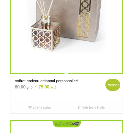
coffret cadeau artisanal personnalisé
Promo !
Le
Le
80.00
د.م.
75.00
د.م.
prix
prix
initial
actuel
était :
est :
Lire la suite
Voir les détails
د.م.75.00.
د.م.80.00.