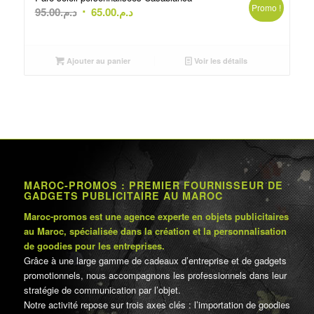
Promo !
Le
Le
95.00
د.م.
65.00
د.م.
prix
prix
initial
actuel
était :
est :
Ajouter au panier
Voir les détails
د.م.65.00.
د.م.95.00.
MAROC-PROMOS : PREMIER FOURNISSEUR DE
GADGETS PUBLICITAIRE AU MAROC
Maroc-promos est une agence experte en objets publicitaires
au Maroc, spécialisée dans la création et la personnalisation
de goodies pour les entreprises.
Grâce à une large gamme de cadeaux d’entreprise et de gadgets
promotionnels, nous accompagnons les professionnels dans leur
stratégie de communication par l’objet.
Notre activité repose sur trois axes clés : l’importation de goodies