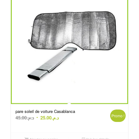
pare soleil de voiture Casablanca
Promo !
Le
Le
45.00
د.م.
25.00
د.م.
prix
prix
initial
actuel