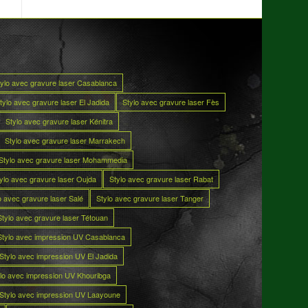
tylo avec gravure laser Casablanca
tylo avec gravure laser El Jadida
Stylo avec gravure laser Fès
Stylo avec gravure laser Kénitra
Stylo avec gravure laser Marrakech
Stylo avec gravure laser Mohammedia
ylo avec gravure laser Oujda
Stylo avec gravure laser Rabat
o avec gravure laser Salé
Stylo avec gravure laser Tanger
Stylo avec gravure laser Tétouan
Stylo avec impression UV Casablanca
Stylo avec impression UV El Jadida
lo avec impression UV Khouribga
Stylo avec impression UV Laayoune