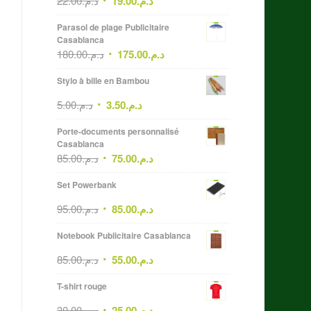
22.00
د.م.
19.00
د.م.
Parasol de plage Publicitaire
Casablanca
180.00
د.م.
175.00
د.م.
Stylo à bille en Bambou
5.00
د.م.
3.50
د.م.
Porte-documents personnalisé
Casablanca
85.00
د.م.
75.00
د.م.
Set Powerbank
95.00
د.م.
85.00
د.م.
Notebook Publicitaire Casablanca
85.00
د.م.
55.00
د.م.
T-shirt rouge
30.00
د.م.
25.00
د.م.