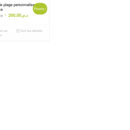
de plage personnalise
Promo !
ca
Le
Le
د.
200.00
د.م.
prix
prix
initial
actuel
er au
Voir les détails
était :
est :
er
د.م.200.00.
د.م.350.00.