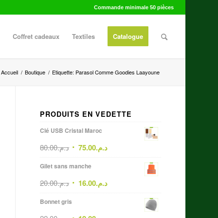
Commande minimale 50 pièces
Coffret cadeaux
Textiles
Catalogue
Accueil
/
Boutique
/
Etiquette: Parasol Comme Goodies Laayoune
PRODUITS EN VEDETTE
Clé USB Cristal Maroc
80.00
د.م.
75.00
د.م.
Gilet sans manche
20.00
د.م.
16.00
د.م.
Bonnet gris