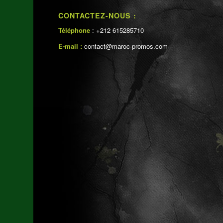
CONTACTEZ-NOUS :
Téléphone
: +212 615285710
E-mail :
contact@maroc-promos.com