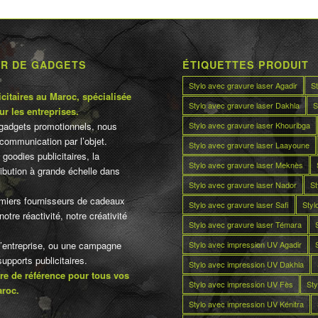
UR DE GADGETS
ÉTIQUETTES PRODUIT
Stylo avec gravure laser Agadir
S
citaires au Maroc, spécialisée
Stylo avec gravure laser Dakhla
S
ur les entreprises.
Stylo avec gravure laser Khouribga
gadgets promotionnels, nous
communication par l’objet.
Stylo avec gravure laser Laayoune
 goodies publicitaires, la
Stylo avec gravure laser Meknès
tribution à grande échelle dans
Stylo avec gravure laser Nador
St
miers fournisseurs de cadeaux
Stylo avec gravure laser Safi
Styl
otre réactivité, notre créativité
Stylo avec gravure laser Témara
Stylo avec impression UV Agadir
d’entreprise, ou une campagne
pports publicitaires.
Stylo avec impression UV Dakhla
re de référence pour tous vos
Stylo avec impression UV Fès
Sty
aroc.
Stylo avec impression UV Kénitra