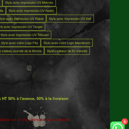
Stylo avec impression UV Meknès
dia
Stylo avec impression UV Nador
tylo avec impression UV Rabat
Stylo avec impression UV Safi
ylo avec impression UV Tanger
Stylo avec impression UV Tétouan
Stylo avec votre Logo Fès
Stylo avec votre Logo Marrakech
lo cadeau journée de la femme
Stylo cadeaux de fin d’année
 HT 50% à l'avance, 50% à la livraison
lisés sur le site. prière de nous contacter
5