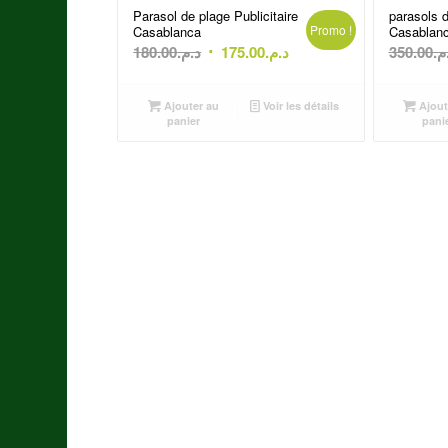
Parasol de plage Publicitaire
parasols 
Promo !
Casablanca
Casablan
Le
Le
180.00
د.م.
175.00
د.م.
350.00
.م
prix
prix
initial
actuel
Ajouter au
Voir les détails
Ajout
était :
est :
panier
pani
د.م.175.00.
د.م.180.00.