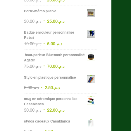
Porte-mémo pliable
30.00
د.م.
25.00
د.م.
Badge enrouleur personnalisé
Rabat
10.00
د.م.
6.00
د.م.
haut-parleur Bluetooth personnalisé
Agadir
75.00
د.م.
70.00
د.م.
Stylo en plastique personnalise
5.00
د.م.
2.50
د.م.
mug en céramique personnalise
Casablanca
30.00
د.م.
22.00
د.م.
stylos cadeaux Casablanca