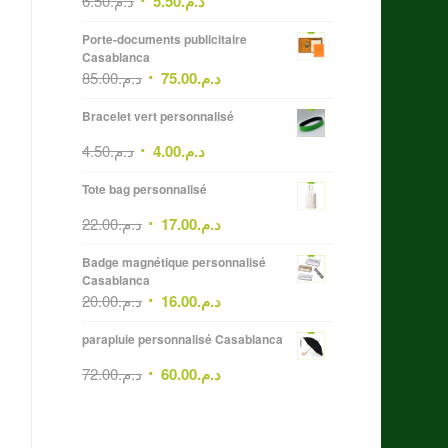
6.50
د.م.
5.50
د.م.
Porte-documents publicitaire
Casablanca
85.00
د.م.
75.00
د.م.
Bracelet vert personnalisé
4.50
د.م.
4.00
د.م.
Tote bag personnalisé
22.00
د.م.
17.00
د.م.
Badge magnétique personnalisé
Casablanca
20.00
د.م.
16.00
د.م.
parapluie personnalisé Casablanca
72.00
د.م.
60.00
د.م.