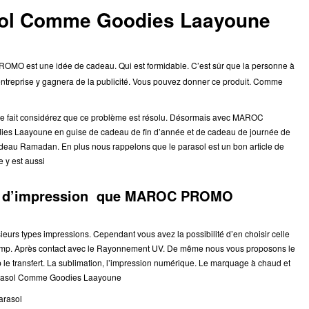
sol Comme Goodies Laayoune
ROMO est une idée de cadeau. Qui est formidable.
C’est sûr que la personne à
entreprise y gagnera de la publicité. Vous pouvez donner ce produit. Comme
 De ce fait considérez que ce problème est résolu. Désormais avec MAROC
ies Laayoune en guise de cadeau de fin d’année et de cadeau de journée de
cadeau Ramadan. En plus nous rappelons que le parasol est un bon article de
e y est aussi
les d’impression que MAROC PROMO
 types impressions. Cependant vous avez la possibilité d’en choisir celle
champ. Après contact avec le Rayonnement UV. De même nous vous proposons le
p le transfert. La sublimation, l’impression numérique. Le marquage à chaud et
Parasol Comme Goodies Laayoune
arasol