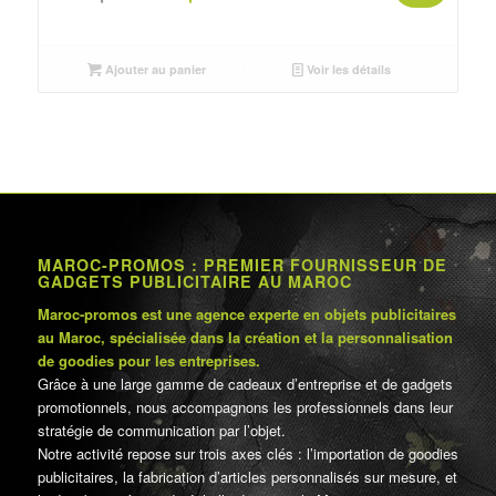
prix
prix
initial
actuel
était :
est :
Ajouter au panier
Voir les détails
د.م.60.00.
د.م.72.00.
MAROC-PROMOS : PREMIER FOURNISSEUR DE
GADGETS PUBLICITAIRE AU MAROC
Maroc-promos est une agence experte en objets publicitaires
au Maroc, spécialisée dans la création et la personnalisation
de goodies pour les entreprises.
Grâce à une large gamme de cadeaux d’entreprise et de gadgets
promotionnels, nous accompagnons les professionnels dans leur
stratégie de communication par l’objet.
Notre activité repose sur trois axes clés : l’importation de goodies
publicitaires, la fabrication d’articles personnalisés sur mesure, et