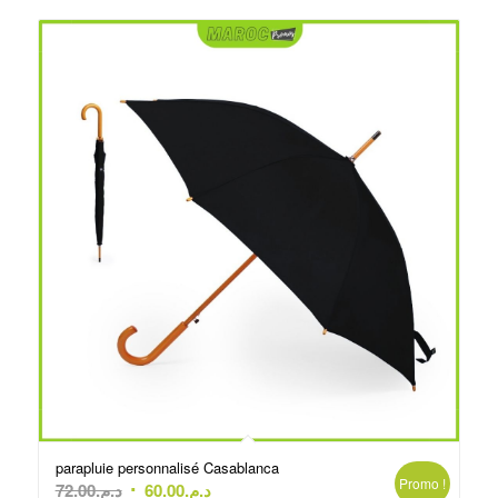
د.م.60.00.
د.م.65.00.
parapluie personnalisé Casablanca
Promo !
Le
Le
72.00
د.م.
60.00
د.م.