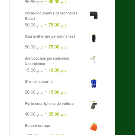
80.00
د.م.
50.00
د.م.
Porte-documents personnalisé
Rabat
80.00
د.م.
75.00
د.م.
Mug isotherme personnalisés
80.00
د.م.
75.00
د.م.
tire bouchon personnalise
Casablanca
15.00
د.م.
10.00
د.م.
Gilet de sécurité
20.00
د.م.
15.00
د.م.
Porte smartphone de voiture
40.00
د.م.
35.00
د.م.
Bonnet orange