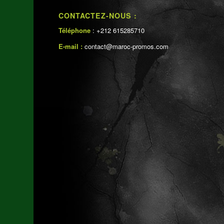
CONTACTEZ-NOUS :
Téléphone
: +212 615285710
E-mail :
contact@maroc-promos.com