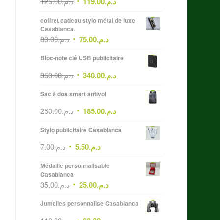
125.00
د.م.
119.00
د.م.
coffret cadeau stylo métal de luxe
Casablanca
80.00
د.م.
75.00
د.م.
Bloc-note clé USB publicitaire
350.00
د.م.
340.00
د.م.
Sac à dos smart antivol
250.00
د.م.
185.00
د.م.
Stylo publicitaire Casablanca
7.00
د.م.
5.50
د.م.
Médaille personnalisable
Casablanca
35.00
د.م.
25.00
د.م.
Jumelles personnalise Casablanca