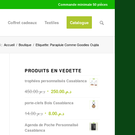
Commande minimale 50 pièces
Coffret cadeaux
Textiles
Catalogue
 :
Accueil
/
Boutique
/
Etiquette: Parapluie Comme Goodies Oujda
PRODUITS EN VEDETTE
trophées personnalisés Casablanca
450.00
د.م.
250.00
د.م.
porte-clefs Bois Casablanca
14.00
د.م.
8.00
د.م.
Agenda de Poche Personnalisé
Casablanca