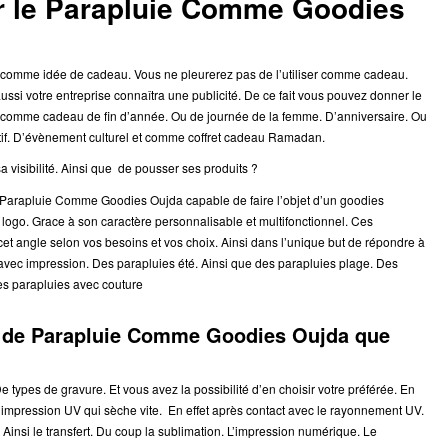
er le Parapluie Comme Goodies
comme idée de cadeau. Vous ne pleurerez pas de l’utiliser comme cadeau.
aussi votre entreprise connaîtra une publicité. De ce fait vous pouvez donner le
mme cadeau de fin d’année. Ou de journée de la femme. D’anniversaire. Ou
if. D’évènement culturel et comme coffret cadeau Ramadan.
 visibilité. Ainsi que de pousser ses produits ?
Parapluie Comme Goodies Oujda capable de faire l’objet d’un goodies
c logo. Grace à son caractère personnalisable et multifonctionnel. Ces
cet angle selon vos besoins et vos choix. Ainsi dans l’unique but de répondre à
c impression. Des parapluies été. Ainsi que des parapluies plage. Des
es parapluies avec couture
n de Parapluie Comme Goodies Oujda que
ypes de gravure. Et vous avez la possibilité d’en choisir votre préférée. En
’impression UV qui sèche vite. En effet après contact avec le rayonnement UV.
. Ainsi le transfert. Du coup la sublimation. L’impression numérique. Le