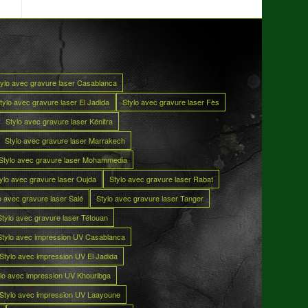
tylo avec gravure laser Casablanca
tylo avec gravure laser El Jadida
Stylo avec gravure laser Fès
Stylo avec gravure laser Kénitra
Stylo avec gravure laser Marrakech
Stylo avec gravure laser Mohammedia
ylo avec gravure laser Oujda
Stylo avec gravure laser Rabat
o avec gravure laser Salé
Stylo avec gravure laser Tanger
Stylo avec gravure laser Tétouan
Stylo avec impression UV Casablanca
Stylo avec impression UV El Jadida
lo avec impression UV Khouribga
Stylo avec impression UV Laayoune