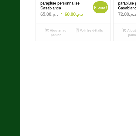
parapluie personnalise
parapluie 
Promo !
Casablanca
Casablan
Le
Le
65.00
د.م.
60.00
د.م.
72.00
د.م
prix
prix
initial
actuel
Ajouter au
Voir les détails
Ajout
était :
est :
panier
pani
د.م.60.00.
د.م.65.00.