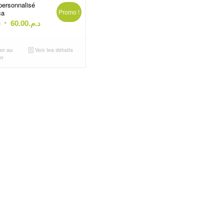
personnalisé
Promo !
ca
Le
Le
.
60.00
د.م.
prix
prix
initial
actuel
er au
Voir les détails
était :
est :
er
د.م.60.00.
د.م.72.00.