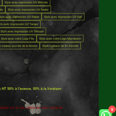
Stylo avec impression UV Meknès
dia
Stylo avec impression UV Nador
tylo avec impression UV Rabat
Stylo avec impression UV Safi
ylo avec impression UV Tanger
Stylo avec impression UV Tétouan
Stylo avec votre Logo Fès
Stylo avec votre Logo Marrakech
lo cadeau journée de la femme
Stylo cadeaux de fin d’année
 HT 50% à l'avance, 50% à la livraison
lisés sur le site. prière de nous contacter
5