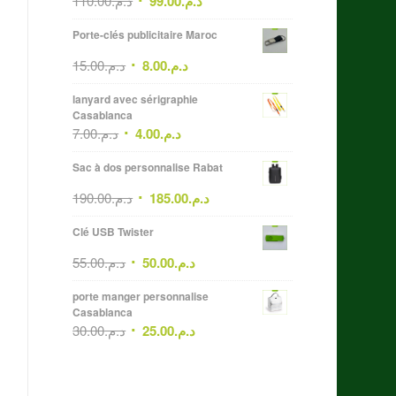
110.00
د.م.
99.00
د.م.
Porte-clés publicitaire Maroc
15.00
د.م.
8.00
د.م.
lanyard avec sérigraphie
Casablanca
7.00
د.م.
4.00
د.م.
Sac à dos personnalise Rabat
190.00
د.م.
185.00
د.م.
Clé USB Twister
55.00
د.م.
50.00
د.م.
porte manger personnalise
Casablanca
30.00
د.م.
25.00
د.م.