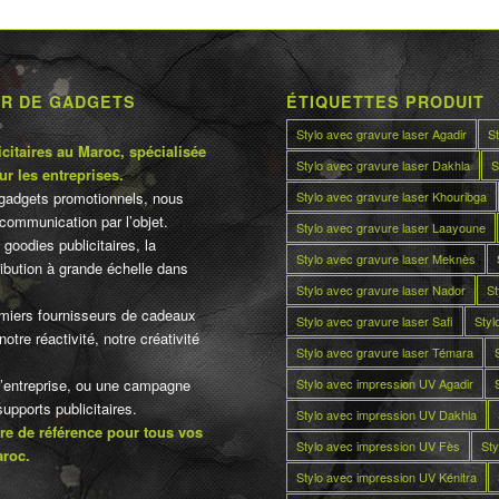
UR DE GADGETS
ÉTIQUETTES PRODUIT
Stylo avec gravure laser Agadir
S
citaires au Maroc, spécialisée
Stylo avec gravure laser Dakhla
S
ur les entreprises.
Stylo avec gravure laser Khouribga
gadgets promotionnels, nous
communication par l’objet.
Stylo avec gravure laser Laayoune
 goodies publicitaires, la
Stylo avec gravure laser Meknès
tribution à grande échelle dans
Stylo avec gravure laser Nador
St
miers fournisseurs de cadeaux
Stylo avec gravure laser Safi
Styl
otre réactivité, notre créativité
Stylo avec gravure laser Témara
Stylo avec impression UV Agadir
d’entreprise, ou une campagne
pports publicitaires.
Stylo avec impression UV Dakhla
re de référence pour tous vos
Stylo avec impression UV Fès
Sty
aroc.
Stylo avec impression UV Kénitra