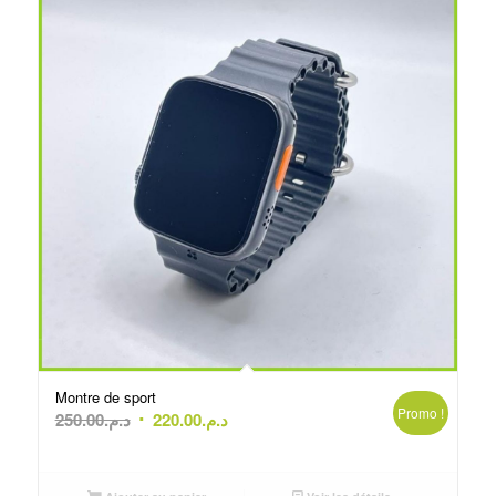
Montre de sport
Promo !
Le
Le
250.00
د.م.
220.00
د.م.
prix
prix
initial
actuel