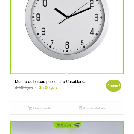
Montre de bureau publicitaire Casablanca
Promo !
Le
Le
40.00
د.م.
35.00
د.م.
prix
prix
initial
actuel
était :
est :
Lire la suite
Voir les détails
د.م.35.00.
د.م.40.00.