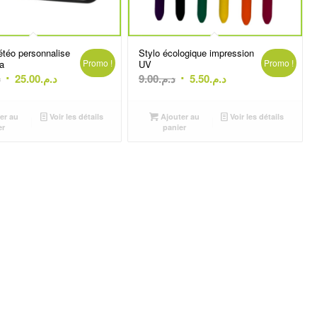
étéo personnalise
Stylo écologique impression
Promo !
Promo !
a
UV
Le
Le
Le
Le
.
25.00
د.م.
9.00
د.م.
5.50
د.م.
prix
prix
prix
prix
initial
actuel
initial
actuel
er au
Voir les détails
Ajouter au
Voir les détails
était :
est :
était :
est :
er
panier
د.م.5.50.
د.م.9.00.
د.م.25.00.
د.م.30.00.