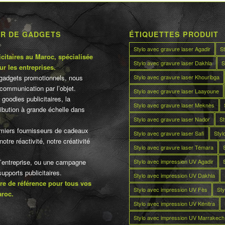
UR DE GADGETS
ÉTIQUETTES PRODUIT
Stylo avec gravure laser Agadir
S
citaires au Maroc, spécialisée
Stylo avec gravure laser Dakhla
S
ur les entreprises.
Stylo avec gravure laser Khouribga
gadgets promotionnels, nous
communication par l’objet.
Stylo avec gravure laser Laayoune
 goodies publicitaires, la
Stylo avec gravure laser Meknès
tribution à grande échelle dans
Stylo avec gravure laser Nador
St
miers fournisseurs de cadeaux
Stylo avec gravure laser Safi
Styl
otre réactivité, notre créativité
Stylo avec gravure laser Témara
Stylo avec impression UV Agadir
d’entreprise, ou une campagne
pports publicitaires.
Stylo avec impression UV Dakhla
re de référence pour tous vos
Stylo avec impression UV Fès
Sty
aroc.
Stylo avec impression UV Kénitra
Stylo avec impression UV Marrakech