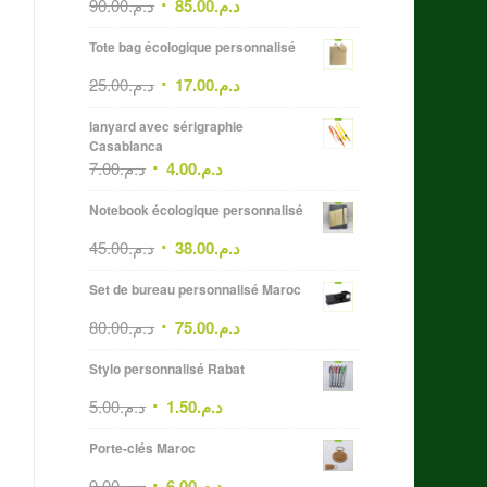
90.00
د.م.
85.00
د.م.
Tote bag écologique personnalisé
25.00
د.م.
17.00
د.م.
lanyard avec sérigraphie
Casablanca
7.00
د.م.
4.00
د.م.
Notebook écologique personnalisé
45.00
د.م.
38.00
د.م.
Set de bureau personnalisé Maroc
80.00
د.م.
75.00
د.م.
Stylo personnalisé Rabat
5.00
د.م.
1.50
د.م.
Porte-clés Maroc
9.00
د.م.
6.00
د.م.