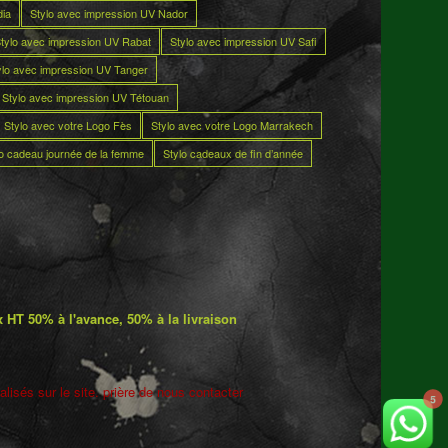
dia
Stylo avec impression UV Nador
tylo avec impression UV Rabat
Stylo avec impression UV Safi
ylo avec impression UV Tanger
Stylo avec impression UV Tétouan
Stylo avec votre Logo Fès
Stylo avec votre Logo Marrakech
lo cadeau journée de la femme
Stylo cadeaux de fin d’année
 HT 50% à l'avance, 50% à la livraison
lisés sur le site. prière de nous contacter
5