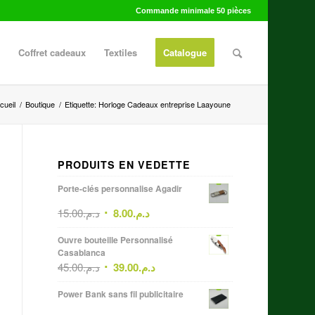
Commande minimale 50 pièces
Coffret cadeaux
Textiles
Catalogue
cueil
/
Boutique
/
Etiquette: Horloge Cadeaux entreprise Laayoune
PRODUITS EN VEDETTE
Porte-clés personnalise Agadir
15.00
د.م.
8.00
د.م.
Ouvre bouteille Personnalisé
Casablanca
45.00
د.م.
39.00
د.م.
Power Bank sans fil publicitaire