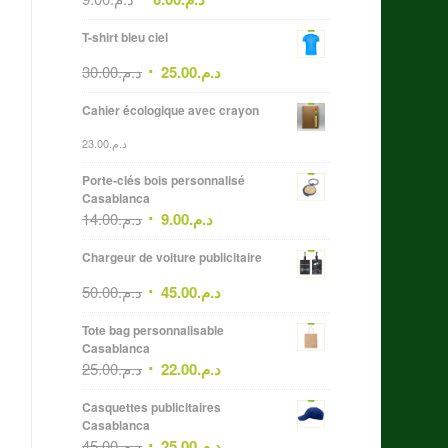
T-shirt bleu ciel
30.00
د.م.
25.00
د.م.
Cahier écologique avec crayon
23.00
د.م.
Porte-clés bois personnalisé
Casablanca
14.00
د.م.
9.00
د.م.
Chargeur de voiture publicitaire
50.00
د.م.
45.00
د.م.
Tote bag personnalisable
Casablanca
25.00
د.م.
22.00
د.م.
Casquettes publicitaires
Casablanca
45.00
د.م.
25.00
د.م.