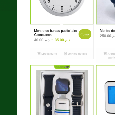
Montre de bureau publicitaire
Montre de
Promo !
Casablanca
250.00
.م
Le
Le
40.00
د.م.
35.00
د.م.
prix
prix
initial
actuel
Lire la suite
Voir les détails
Ajout
était :
est :
pani
د.م.35.00.
د.م.40.00.