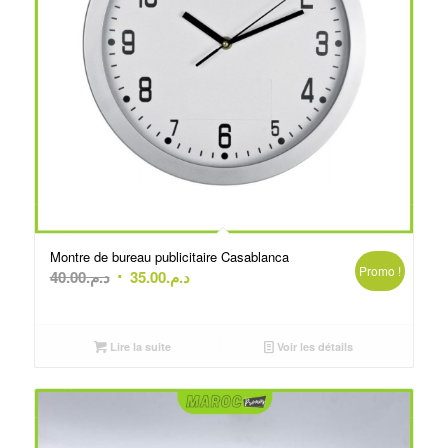
Montre de bureau publicitaire Casablanca
Promo !
Le
Le
40.00
د.م.
35.00
د.م.
prix
prix
initial
actuel
était :
est :
Lire la suite
Voir les détails
د.م.35.00.
د.م.40.00.