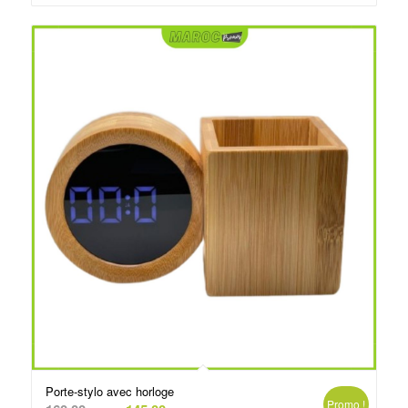
د.م.220.00.
د.م.250.00.
Porte-stylo avec horloge
Promo !