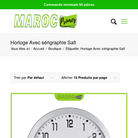
Commande minimale 50 pièces
Horloge Avec sérigraphie Safi
Vous êtes ici :
Accueil
/
Boutique
/
Etiquette: Horloge Avec sérigraphie Safi
Trier par
Afficher
Par défaut
15 Produits par page