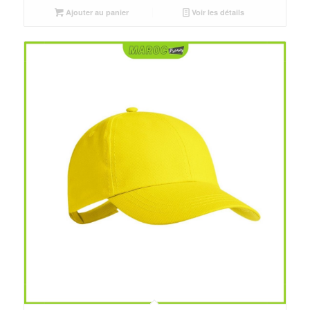
était :
est :
Ajouter au panier
Voir les détails
د.م.25.00.
د.م.30.00.