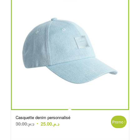
Casquette denim personnalisé
Promo !
Le
Le
30.00
د.م.
25.00
د.م.
prix
prix
initial
actuel