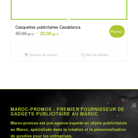
Casquettes publicitaires Casablanca
Promo !
Le
Le
45.00
د.م.
25.00
د.م.
prix
prix
initial
actuel
était :
est :
Ajouter au panier
Voir les détails
د.م.25.00.
د.م.45.00.
MAROC-PROMOS : PREMIER FOURNISSEUR DE
GADGETS PUBLICITAIRE AU MAROC
Maroc-promos est une agence experte en objets publicitaires
au Maroc, spécialisée dans la création et la personnalisation
de goodies pour les entreprises.