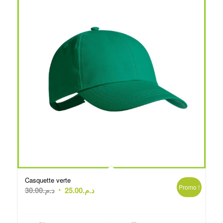
Casquette verte
Promo !
Le
Le
30.00
د.م.
25.00
د.م.
prix
prix
initial
actuel