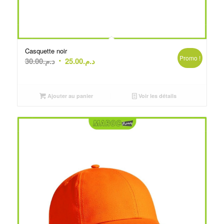
Casquette noir
Promo !
Le
Le
30.00
د.م.
25.00
د.م.
prix
prix
initial
actuel
était :
est :
Ajouter au panier
Voir les détails
د.م.25.00.
د.م.30.00.