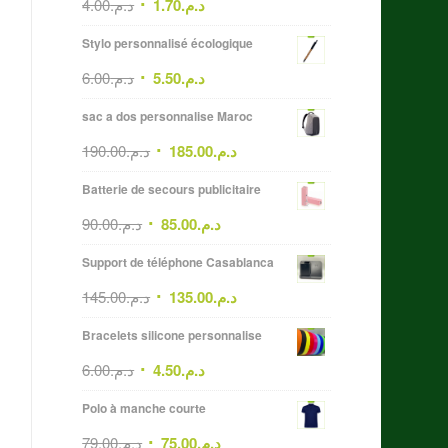
4.00
د.م.
1.70
د.م.
Stylo personnalisé écologique
6.00
د.م.
5.50
د.م.
sac a dos personnalise Maroc
190.00
د.م.
185.00
د.م.
Batterie de secours publicitaire
90.00
د.م.
85.00
د.م.
Support de téléphone Casablanca
145.00
د.م.
135.00
د.م.
Bracelets silicone personnalise
6.00
د.م.
4.50
د.م.
Polo à manche courte
79.00
د.م.
75.00
د.م.