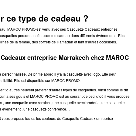
r ce type de cadeau ?
 cadeau, MAROC PROMO est venu avec ses Casquette Cadeaux entreprise
les casquettes personnalisées comme cadeau dans différents événements. Elles
rnée de la femme, des coffrets de Ramadan et tant d’autres occasions.
te Cadeaux entreprise Marrakech chez MAROC
sonnalisée. De prime abord il y’a la casquette avec logo. Elle peut
 visibilité. Elle est disponible sur MAROC PROMO.
ment d’autres peuvent préférer d’autres types de casquettes. Ainsi comme le dit
chacun a ses goûts et MAROC PROMO est au courant de ceci d’où il vous propose
 , une casquette avec scratch , une casquette avec broderie, une casquette
our événement , une casquette conférence…
O vous propose toutes les couleurs de Casquette Cadeaux entreprise