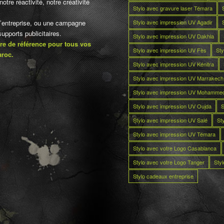
otre réactivité, notre créativité
Stylo avec gravure laser Témara
Stylo avec impression UV Agadir
d’entreprise, ou une campagne
pports publicitaires.
Stylo avec impression UV Dakhla
re de référence pour tous vos
Stylo avec impression UV Fès
Sty
aroc.
Stylo avec impression UV Kénitra
Stylo avec impression UV Marrakech
Stylo avec impression UV Mohamme
Stylo avec impression UV Oujda
S
Stylo avec impression UV Salé
St
Stylo avec impression UV Témara
Stylo avec votre Logo Casablanca
Stylo avec votre Logo Tanger
Sty
Stylo cadeaux entreprise