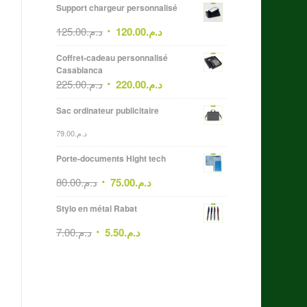
Support chargeur personnalisé
125.00
د.م.
120.00
د.م.
Coffret-cadeau personnalisé
Casablanca
225.00
د.م.
220.00
د.م.
Sac ordinateur publicitaire
79.00
د.م.
Porte-documents Hight tech
80.00
د.م.
75.00
د.م.
Stylo en métal Rabat
7.00
د.م.
5.50
د.م.