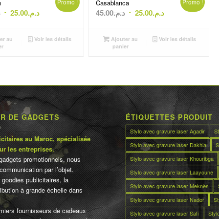
Promo !
Promo !
h
Casablanca
Le
Le
Le
Le
.
25.00
د.م.
45.00
د.م.
25.00
د.م.
prix
prix
prix
prix
initial
actuel
initial
actuel
er au
Voir les détails
Ajouter au
Voir les détails
était :
est :
était :
est :
er
panier
د.م.25.00.
د.م.45.00.
د.م.25.00.
د.م.30.00.
UR DE GADGETS
ÉTIQUETTES PRODUIT
Stylo avec gravure laser Agadir
S
citaires au Maroc, spécialisée
Stylo avec gravure laser Dakhla
S
ur les entreprises.
Stylo avec gravure laser Khouribga
gadgets promotionnels, nous
communication par l’objet.
Stylo avec gravure laser Laayoune
 goodies publicitaires, la
Stylo avec gravure laser Meknès
tribution à grande échelle dans
Stylo avec gravure laser Nador
St
miers fournisseurs de cadeaux
Stylo avec gravure laser Safi
Styl