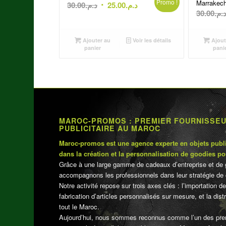
Promo !
Marrakec
Le
Le
30.00
د.م.
25.00
د.م.
30.00
د.م
prix
prix
initial
actuel
était :
est :
Ajouter au
Voir les détails
Ajout
panier
pani
د.م.25.00.
د.م.30.00.
MAROC-PROMOS : PREMIER FOURNISSE
PUBLICITAIRE AU MAROC
Maroc-promos est une agence experte en objets publi
dans la création et la personnalisation de goodies po
Grâce à une large gamme de cadeaux d’entreprise et de 
accompagnons les professionnels dans leur stratégie de 
Notre activité repose sur trois axes clés : l’importation de
fabrication d’articles personnalisés sur mesure, et la dis
tout le Maroc.
Aujourd’hui, nous sommes reconnus comme l’un des pre