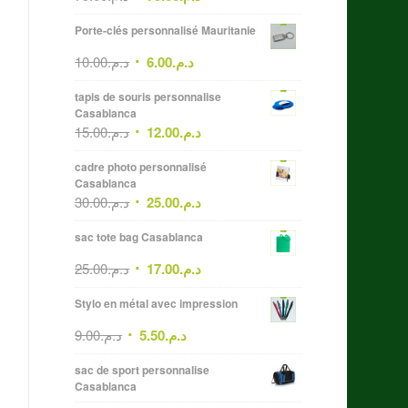
Porte-clés personnalisé Mauritanie
10.00
د.م.
6.00
د.م.
tapis de souris personnalise
Casablanca
15.00
د.م.
12.00
د.م.
cadre photo personnalisé
Casablanca
30.00
د.م.
25.00
د.م.
sac tote bag Casablanca
25.00
د.م.
17.00
د.م.
Stylo en métal avec impression
9.00
د.م.
5.50
د.م.
sac de sport personnalise
Casablanca