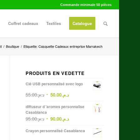
Commande minimale 50 pièces
Coffret cadeaux
Textiles
Catalogue
l
/
Boutique
/
Etiquette: Casquette Cadeaux entreprise Marrakech
PRODUITS EN VEDETTE
Clé USB personnalisé avec logo
55.00
د.م.
50.00
د.م.
diffuseur d 'aromes personnalise
Casablanca
95.00
د.م.
90.00
د.م.
Crayon personnalisé Casablanca