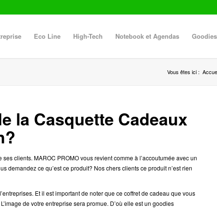
reprise
Eco Line
High-Tech
Notebook et Agendas
Goodies
Vous êtes ici :
Accuei
 de la Casquette Cadeaux
h?
es de ses clients. MAROC PROMO vous revient comme à l’accoutumée avec un
ous demandez ce qu’est ce produit? Nos chers clients ce produit n’est rien
entreprises. Et il est important de noter que ce coffret de cadeau que vous
image de votre entreprise sera promue. D’où elle est un goodies