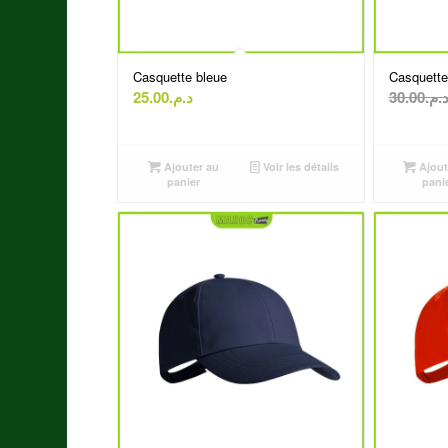
Casquette bleue
Casquette
25.00
د.م.
30.00
د.م
Ajouter au
Voir les détails
Ajout
panier
pani