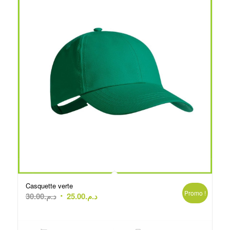
Casquette verte
Promo !
Le
Le
30.00
د.م.
25.00
د.م.
prix
prix
initial
actuel