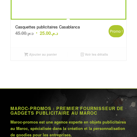
Casquettes publicitaires Casablanca
Promo !
Le
Le
45.00
د.م.
25.00
د.م.
prix
prix
initial
actuel
était :
est :
Ajouter au panier
Voir les détails
د.م.25.00.
د.م.45.00.
MAROC-PROMOS : PREMIER FOURNISSEUR DE
GADGETS PUBLICITAIRE AU MAROC
Maroc-promos est une agence experte en objets publicitaires
au Maroc, spécialisée dans la création et la personnalisation
de goodies pour les entreprises.