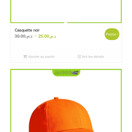
Casquette noir
Promo !
Le
Le
30.00
د.م.
25.00
د.م.
prix
prix
initial
actuel
était :
est :
Ajouter au panier
Voir les détails
د.م.25.00.
د.م.30.00.