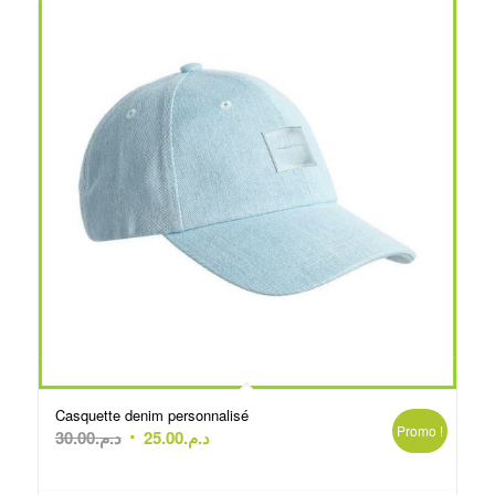
Casquette denim personnalisé
Promo !
Le
Le
30.00
د.م.
25.00
د.م.
prix
prix
initial
actuel