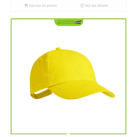
était :
est :
Ajouter au panier
Voir les détails
د.م.25.00.
د.م.30.00.