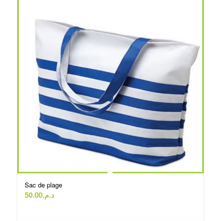
Sac de plage
50.00
د.م.