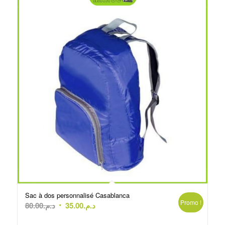
Sac à dos personnalisé Casablanca
Promo !
Le
Le
80.00
د.م.
35.00
د.م.
prix
prix