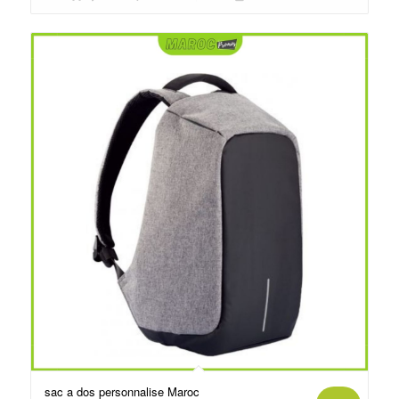
د.م.35.00.
د.م.80.00.
sac a dos personnalise Maroc