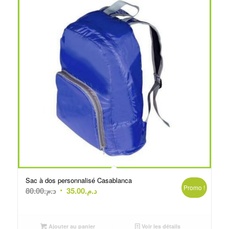
Sac à dos personnalisé Casablanca
Promo !
Le
Le
80.00
د.م.
35.00
د.م.
prix
prix
initial
actuel
était :
est :
Ajouter au panier
Voir les détails