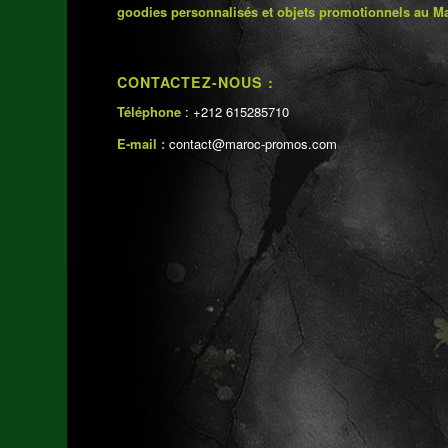
goodies personnalisés et objets promotionnels au M
CONTACTEZ-NOUS :
Téléphone
: +212 615285710
E-mail :
contact@maroc-promos.com