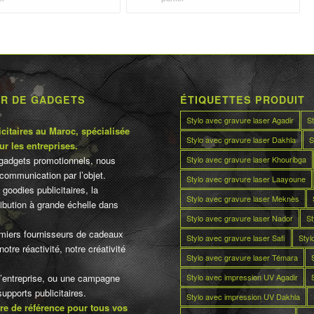
était :
est :
د.م.18.00.
د.م.25.00.
د.م.18.00.
د.م.25.00.
UR DE GADGETS
ÉTIQUETTES PRODUIT
Stylo avec gravure laser Agadir
S
citaires au Maroc, spécialisée
Stylo avec gravure laser Dakhla
S
ur les entreprises.
Stylo avec gravure laser Khouribga
gadgets promotionnels, nous
communication par l’objet.
Stylo avec gravure laser Laayoune
 goodies publicitaires, la
Stylo avec gravure laser Meknès
tribution à grande échelle dans
Stylo avec gravure laser Nador
St
miers fournisseurs de cadeaux
Stylo avec gravure laser Safi
Styl
otre réactivité, notre créativité
Stylo avec gravure laser Témara
Stylo avec impression UV Agadir
d’entreprise, ou une campagne
pports publicitaires.
Stylo avec impression UV Dakhla
re de référence pour tous vos