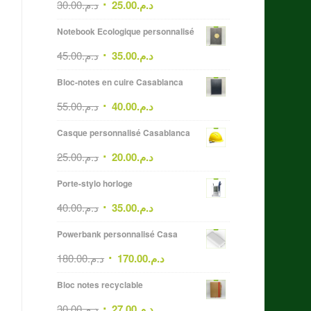
30.00
د.م.
25.00
د.م.
Notebook Ecologique personnalisé
45.00
د.م.
35.00
د.م.
Bloc-notes en cuire Casablanca
55.00
د.م.
40.00
د.م.
Casque personnalisé Casablanca
25.00
د.م.
20.00
د.م.
Porte-stylo horloge
40.00
د.م.
35.00
د.م.
Powerbank personnalisé Casa
180.00
د.م.
170.00
د.م.
Bloc notes recyclable
30.00
د.م.
27.00
د.م.