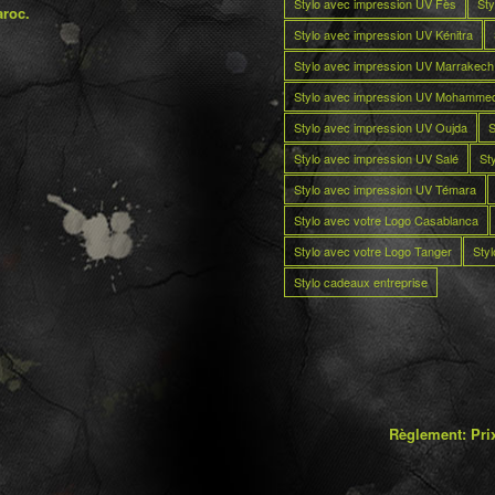
Stylo avec impression UV Fès
Sty
aroc.
Stylo avec impression UV Kénitra
Stylo avec impression UV Marrakech
Stylo avec impression UV Mohamme
Stylo avec impression UV Oujda
S
Stylo avec impression UV Salé
St
Stylo avec impression UV Témara
Stylo avec votre Logo Casablanca
Stylo avec votre Logo Tanger
Sty
Stylo cadeaux entreprise
Règlement: Prix