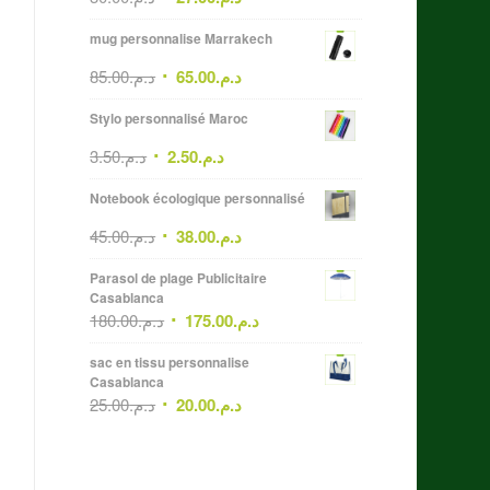
mug personnalise Marrakech
85.00
د.م.
65.00
د.م.
Stylo personnalisé Maroc
3.50
د.م.
2.50
د.م.
Notebook écologique personnalisé
45.00
د.م.
38.00
د.م.
Parasol de plage Publicitaire
Casablanca
180.00
د.م.
175.00
د.م.
sac en tissu personnalise
Casablanca
25.00
د.م.
20.00
د.م.