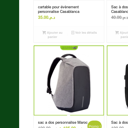
cartable pour évènement
Sac à dos
personnalise Casablanca
Casablan
35.00
د.م.
40.00
د.م
Ajouter au
Voir les détails
Ajout
panier
pani
sac a dos personnalise Maroc
Sac à dos
Promo !
Le
Le