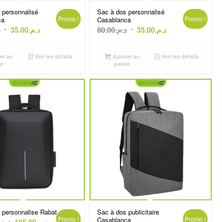
 personnalisé
Sac à dos personnalisé
Promo !
Promo !
ca
Casablanca
Le
Le
Le
Le
.
35.00
د.م.
80.00
د.م.
35.00
د.م.
prix
prix
prix
prix
initial
actuel
initial
actuel
er au
Voir les détails
Ajouter au
Voir les détails
était :
est :
était :
est :
er
panier
د.م.35.00.
د.م.80.00.
د.م.35.00.
د.م.40.00.
 personnalise Rabat
Sac à dos publicitaire
Promo !
Promo !
Casablanca
Le
Le