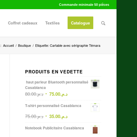
Commande minimale 50 pièces
Coffret cadeaux
Textiles
Catalogue
:
Accueil
/
Boutique
/
Etiquette: Cartable avec sérigraphie Témara
PRODUITS EN VEDETTE
haut parleur Bluetooth personnalisé
Casablanca
80.00
د.م.
75.00
د.م.
T-shirt personnalisé Casablanca
75.00
د.م.
35.00
د.م.
Notebook Publicitaire Casablanca