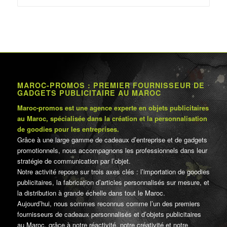
د.م.150.00.
د.م.250.00.
MAROC-PROMOS : PREMIER FOURNISSEUR DE
GADGETS PUBLICITAIRE AU MAROC
Maroc-promos est une agence experte en objets publicitaires
au Maroc, spécialisée dans la création et la personnalisation
de goodies pour les entreprises.
Grâce à une large gamme de cadeaux d’entreprise et de gadgets
promotionnels, nous accompagnons les professionnels dans leur
stratégie de communication par l’objet.
Notre activité repose sur trois axes clés : l’importation de goodies
publicitaires, la fabrication d’articles personnalisés sur mesure, et
la distribution à grande échelle dans tout le Maroc.
Aujourd’hui, nous sommes reconnus comme l’un des premiers
fournisseurs de cadeaux personnalisés et d’objets publicitaires
au Maroc, grâce à notre réactivité, notre créativité et notre