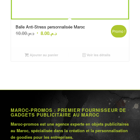
Balle Anti-Stress personnalisée Maroc
Promo !
Le
Le
10.00
د.م.
8.00
د.م.
prix
prix
initial
actuel
était :
est :
Ajouter au panier
Voir les détails
د.م.8.00.
د.م.10.00.
MAROC-PROMOS : PREMIER FOURNISSEUR DE
GADGETS PUBLICITAIRE AU MAROC
Maroc-promos est une agence experte en objets publicitaires
au Maroc, spécialisée dans la création et la personnalisation
de goodies pour les entreprises.