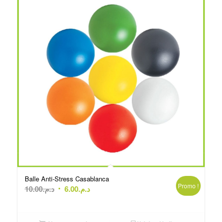
Balle Anti-Stress Casablanca
Promo !
Le
Le
10.00
د.م.
6.00
د.م.
prix
prix
initial
actuel