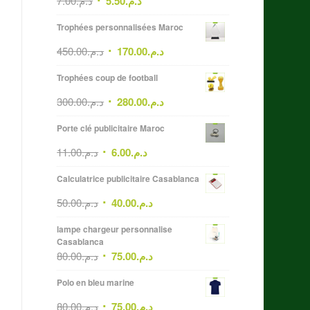
7.00
د.م.
5.50
د.م.
Trophées personnalisées Maroc
450.00
د.م.
170.00
د.م.
Trophées coup de football
300.00
د.م.
280.00
د.م.
Porte clé publicitaire Maroc
11.00
د.م.
6.00
د.م.
Calculatrice publicitaire Casablanca
50.00
د.م.
40.00
د.م.
lampe chargeur personnalise
Casablanca
80.00
د.م.
75.00
د.م.
Polo en bleu marine
80.00
د.م.
75.00
د.م.