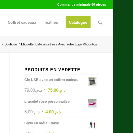
Commande minimale 50 pièces
Coffret cadeaux
Textiles
Catalogue
l
/
Boutique
/
Etiquette: Balle antistress Avec votre Logo Khouribga
PRODUITS EN VEDETTE
Clé USB avec un coffret cadeau
79.00
د.م.
75.00
د.م.
bracelet rose personnalisé
5.00
د.م.
4.00
د.م.
Stylo en métal Rabat