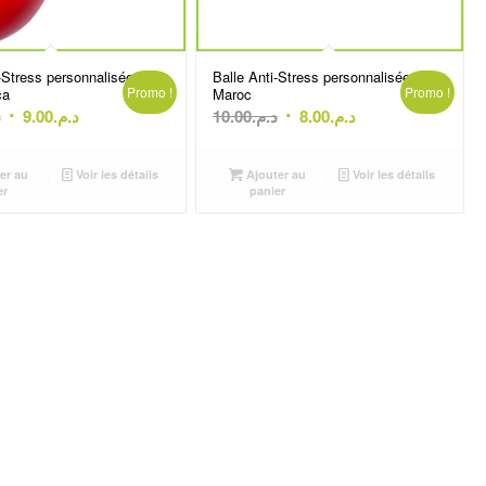
-Stress personnalisée
Balle Anti-Stress personnalisée
Promo !
Promo !
ca
Maroc
Le
Le
Le
Le
.
9.00
د.م.
10.00
د.م.
8.00
د.م.
prix
prix
prix
prix
initial
actuel
initial
actuel
er au
Voir les détails
Ajouter au
Voir les détails
était :
est :
était :
est :
er
panier
د.م.8.00.
د.م.10.00.
د.م.9.00.
د.م.16.00.