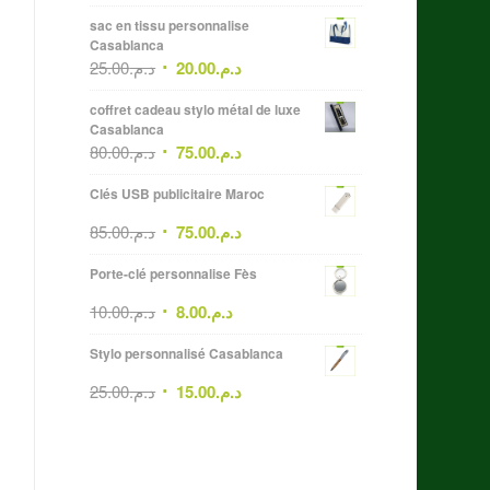
sac en tissu personnalise
Casablanca
25.00
د.م.
20.00
د.م.
coffret cadeau stylo métal de luxe
Casablanca
80.00
د.م.
75.00
د.م.
Clés USB publicitaire Maroc
85.00
د.م.
75.00
د.م.
Porte-clé personnalise Fès
10.00
د.م.
8.00
د.م.
Stylo personnalisé Casablanca
25.00
د.م.
15.00
د.م.