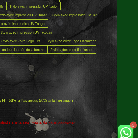
dia
Stylo avec impression UV Nador
tylo avec impression UV Rabat
Stylo avec impression UV Safi
ylo avec impression UV Tanger
Stylo avec impression UV Tétouan
Stylo avec votre Logo Fès
Stylo avec votre Logo Marrakech
lo cadeau journée de la femme
Stylo cadeaux de fin d’année
 HT 50% à l'avance, 50% à la livraison
lisés sur le site. prière de nous contacter
5