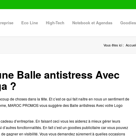
reprise
Eco Line
High-Tech
Notebook et Agendas
Goodies
Vous êtes ici :
Accuei
d’une Balle antistress Avec
ga ?
coup de choses dans la tête. Et c’est ce qui fait naître en nous un sentiment de
roblème, MAROC PROMOS vous suggère des Balle antistress Avec votre Logo
adeau d’entreprise. En faisant ceci vous les aiderez à mieux gérer leurs
si d’autres fonctionnalités. En fait c’est un goodies publicitaire car vous pouvez
ra de gagner en visibilité. Vous vous demandez sûrement à quelles occasions