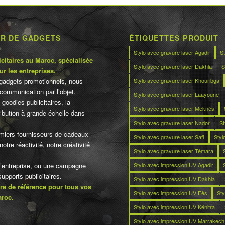
UR DE GADGETS
ÉTIQUETTES PRODUIT
Stylo avec gravure laser Agadir
S
citaires au Maroc, spécialisée
Stylo avec gravure laser Dakhla
S
ur les entreprises.
Stylo avec gravure laser Khouribga
gadgets promotionnels, nous
communication par l’objet.
Stylo avec gravure laser Laayoune
 goodies publicitaires, la
Stylo avec gravure laser Meknès
tribution à grande échelle dans
Stylo avec gravure laser Nador
St
miers fournisseurs de cadeaux
Stylo avec gravure laser Safi
Styl
otre réactivité, notre créativité
Stylo avec gravure laser Témara
Stylo avec impression UV Agadir
d’entreprise, ou une campagne
pports publicitaires.
Stylo avec impression UV Dakhla
re de référence pour tous vos
Stylo avec impression UV Fès
Sty
aroc.
Stylo avec impression UV Kénitra
Stylo avec impression UV Marrakech