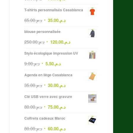
T-shirts personnalisés Casablanca
65.00
د.م.
35.00
د.م.
blouse personnalisée
250.00
د.م.
120.00
د.م.
Stylo écologique impression UV
9.00
د.م.
5.50
د.م.
Agenda en liège Casablanca
35.00
د.م.
30.00
د.م.
Clé USB verre avec gravure
80.00
د.م.
75.00
د.م.
Coffrets cadeaux Maroc
80.00
د.م.
60.00
د.م.