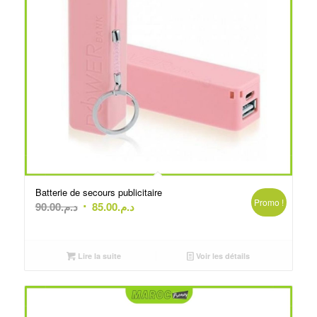
Batterie de secours publicitaire
Promo !
Le
Le
90.00
د.م.
85.00
د.م.
prix
prix
initial
actuel
était :
est :
Lire la suite
Voir les détails
د.م.85.00.
د.م.90.00.