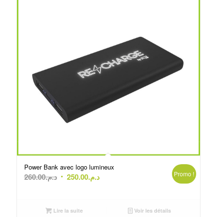
Power Bank avec logo lumineux
Promo !
Le
Le
260.00
د.م.
250.00
د.م.
prix
prix
initial
actuel
était :
est :
Lire la suite
Voir les détails