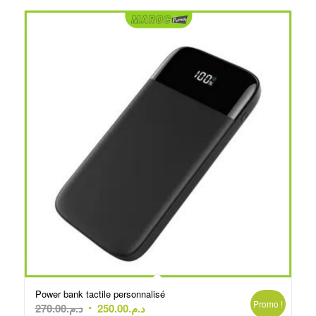
Power bank tactile personnalisé
Promo !
Le
Le
270.00
د.م.
250.00
د.م.