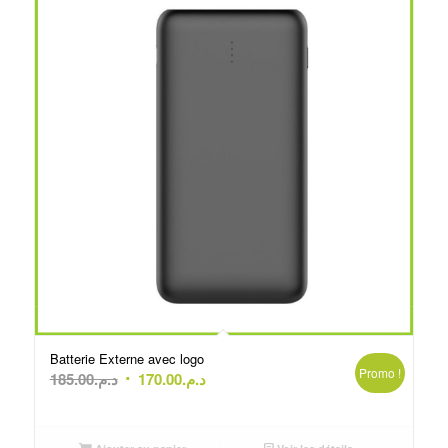
Batterie Externe avec logo
Promo !
Le
Le
185.00
د.م.
170.00
د.م.
prix
prix
initial
actuel