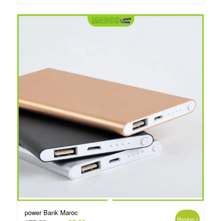
د.م.250.00.
د.م.260.00.
power Bank Maroc
Promo !