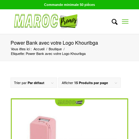
Commande minimale 50 pièces
Power Bank avec votre Logo Khouribga
Vous êtes ici :
Accueil
/
Boutique
/
Etiquette: Power Bank avec votre Logo Khouribga
Trier par
Afficher
Par défaut
15 Produits par page