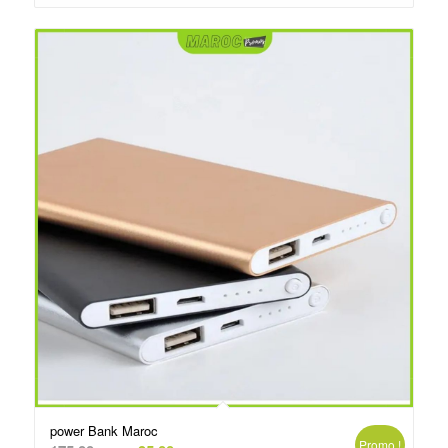
د.م.250.00.
د.م.260.00.
power Bank Maroc
Promo !