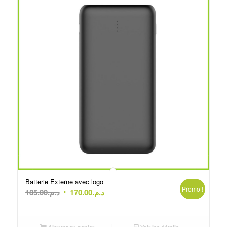
Batterie Externe avec logo
Promo !
Le
Le
185.00
د.م.
170.00
د.م.
prix
prix
initial
actuel