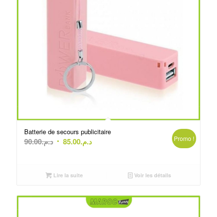
Batterie de secours publicitaire
Promo !
Le
Le
90.00
د.م.
85.00
د.م.
prix
prix
initial
actuel
était :
est :
Lire la suite
Voir les détails
د.م.85.00.
د.م.90.00.