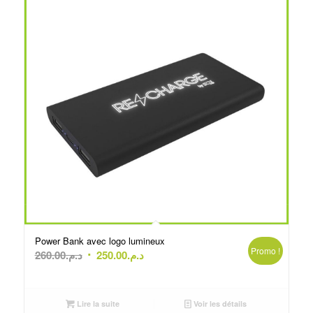
Power Bank avec logo lumineux
Promo !
Le
Le
260.00
د.م.
250.00
د.م.
prix
prix
initial
actuel
était :
est :
Lire la suite
Voir les détails