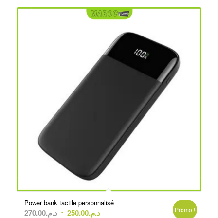
Power bank tactile personnalisé
Promo !
Le
Le
270.00
د.م.
250.00
د.م.