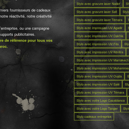
Stylo avec gravure laser Nador
St
miers fournisseurs de cadeaux
Stylo avec gravure laser Safi
Styl
otre réactivité, notre créativité
Stylo avec gravure laser Témara
Stylo avec impression UV Agadir
d’entreprise, ou une campagne
pports publicitaires.
Stylo avec impression UV Dakhla
re de référence pour tous vos
Stylo avec impression UV Fès
Sty
aroc.
Stylo avec impression UV Kénitra
Stylo avec impression UV Marrakech
Stylo avec impression UV Mohamme
Stylo avec impression UV Oujda
S
Stylo avec impression UV Salé
St
Stylo avec impression UV Témara
Stylo avec votre Logo Casablanca
Stylo avec votre Logo Tanger
Sty
Stylo cadeaux entreprise