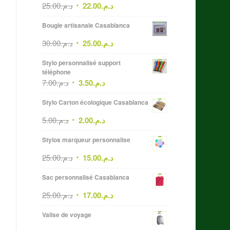
25.00
د.م.
22.00
د.م.
Bougie artisanale Casablanca
30.00
د.م.
25.00
د.م.
Stylo personnalisé support
téléphone
7.00
د.م.
3.50
د.م.
Stylo Carton écologique Casablanca
5.00
د.م.
2.00
د.م.
Stylos marqueur personnalise
25.00
د.م.
15.00
د.م.
Sac personnalisé Casablanca
25.00
د.م.
17.00
د.م.
Valise de voyage