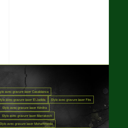
tylo avec gravure laser Casablanca
tylo avec gravure laser El Jadida
Stylo avec gravure laser Fès
Stylo avec gravure laser Kénitra
Stylo avec gravure laser Marrakech
Stylo avec gravure laser Mohammedia