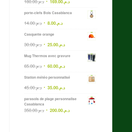
180.00
د.م.
169.00
د.م.
porte-clefs Bois Casablanca
14.00
د.م.
8.00
د.م.
Casquette orange
30.00
د.م.
25.00
د.م.
Mug Thermos avec gravure
65.00
د.م.
60.00
د.م.
Station météo personnalisé
45.00
د.م.
35.00
د.م.
parasols de plage personnalise
Casablanca
350.00
د.م.
200.00
د.م.