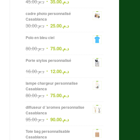
45.00
د.م.
35.00
د.م.
cadre photo personnalisé
Casablanca
30.00
د.م.
25.00
د.م.
Polo en bleu ciel
80.00
د.م.
75.00
د.م.
Porte stylos personnalisé
16.00
د.م.
12.00
د.م.
lampe chargeur personnalise
Casablanca
80.00
د.م.
75.00
د.م.
diffuseur d 'aromes personnalise
Casablanca
95.00
د.م.
90.00
د.م.
Tote bag personnalisable
Casablanca