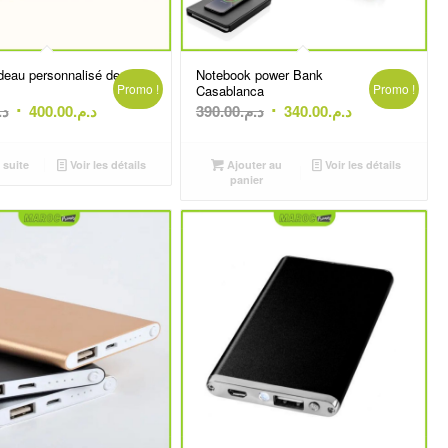
adeau personnalisé de
Notebook power Bank
Promo !
Promo !
Casablanca
Le
Le
Le
Le
د.
400.00
د.م.
390.00
د.م.
340.00
د.م.
prix
prix
prix
prix
initial
actuel
initial
actuel
 suite
Voir les détails
Ajouter au
Voir les détails
était :
est :
était :
est :
panier
د.م.340.00.
د.م.390.00.
د.م.400.00.
د.م.450.00.