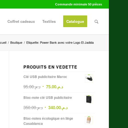
Commande minimale 50 pièces
Coffret cadeaux
Textiles
Catalogue
cueil
/
Boutique
/
Etiquette: Power Bank avec votre Logo El Jadida
PRODUITS EN VEDETTE
Clé USB publicitaire Maroc
95.00
د.م.
75.00
د.م.
Bloc-note clé USB publicitaire
350.00
د.م.
340.00
د.م.
Bloc-notes écologique en liège
Casablanca