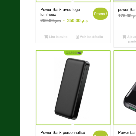
Power Bank avec logo
power Ba
Promo !
lumineux
175.00
.م
Le
Le
260.00
د.م.
250.00
د.م.
prix
prix
initial
actuel
Lire la suite
Voir les détails
Ajout
était :
est :
pani
د.م.250.00.
د.م.260.00.
Power Bank personnalisé
Power ban