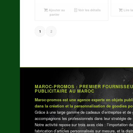
prix
prix
initial
actuel
Ajouter au
Voir les détails
Lire la
était :
est :
panier
د.م.250.00.
د.م.270.00.
2
1
MAROC-PROMOS : PREMIER FOURNISSE
PUBLICITAIRE AU MAROC
Maroc-promos est une agence experte en objets publi
dans la création et la personnalisation de goodies po
Grâce à une large gamme de cadeaux d’entreprise et de 
accompagnons les professionnels dans leur stratégie de 
Notre activité repose sur trois axes clés : l’importation de
fabrication d’articles personnalisés sur mesure, et la dis