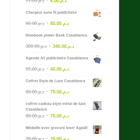
11.00
د.م.
6.00
د.م.
Chargeur sans fil publicitaire
90.00
د.م.
85.00
د.م.
Notebook power Bank Casablanca
390.00
د.م.
340.00
د.م.
Agenda A5 publicitaire Casablanca
55.00
د.م.
40.00
د.م.
Coffret Stylo de Luxe Casablanca
80.00
د.م.
75.00
د.م.
coffret cadeau stylo métal de luxe
Casablanca
80.00
د.م.
75.00
د.م.
Médaille avec gravure laser Agadir
35.00
د.م.
25.00
د.م.