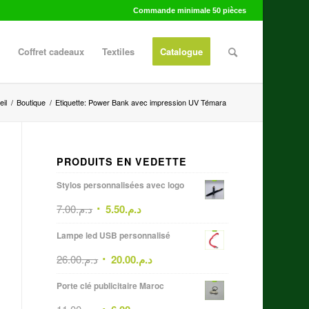
Commande minimale 50 pièces
Coffret cadeaux
Textiles
Catalogue
il
/
Boutique
/
Etiquette: Power Bank avec impression UV Témara
PRODUITS EN VEDETTE
Stylos personnalisées avec logo
7.00
د.م.
5.50
د.م.
Lampe led USB personnalisé
26.00
د.م.
20.00
د.م.
Porte clé publicitaire Maroc