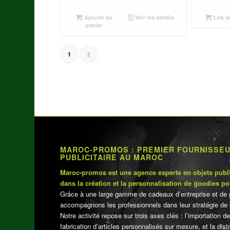
prix
prix
initial
actuel
Ajouter au
Voir les détails
Lire la
était :
est :
panier
د.م.250.00.
د.م.270.00.
2
1
MAROC-PROMOS : PREMIER FOURNISSE
PUBLICITAIRE AU MAROC
Maroc-promos est une agence experte en objets publi
dans la création et la personnalisation de goodies po
Grâce à une large gamme de cadeaux d’entreprise et de 
accompagnons les professionnels dans leur stratégie de 
Notre activité repose sur trois axes clés : l’importation de
fabrication d’articles personnalisés sur mesure, et la dis