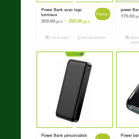
Power Bank avec logo
power Ba
Promo !
lumineux
175.00
.م
Le
Le
260.00
د.م.
250.00
د.م.
prix
prix
initial
actuel
Lire la suite
Voir les détails
Ajout
était :
est :
pani
د.م.250.00.
د.م.260.00.
Power Bank personnalisé
Power ban