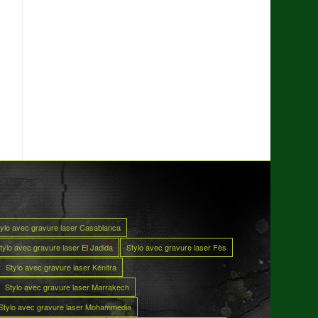
tylo avec gravure laser Casablanca
tylo avec gravure laser El Jadida
Stylo avec gravure laser Fès
Stylo avec gravure laser Kénitra
Stylo avec gravure laser Marrakech
Stylo avec gravure laser Mohammedia