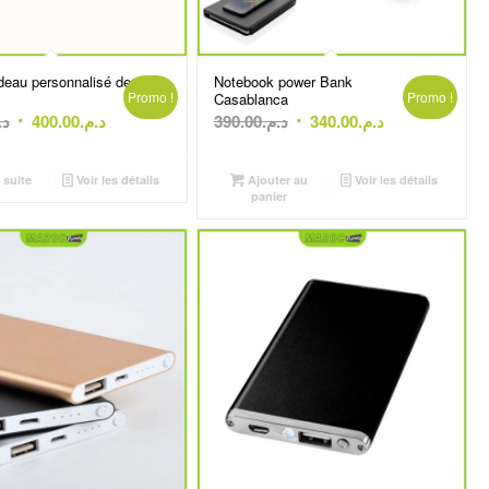
adeau personnalisé de
Notebook power Bank
Promo !
Promo !
Casablanca
Le
Le
Le
Le
د.
400.00
د.م.
390.00
د.م.
340.00
د.م.
prix
prix
prix
prix
initial
actuel
initial
actuel
 suite
Voir les détails
Ajouter au
Voir les détails
était :
est :
était :
est :
panier
د.م.340.00.
د.م.390.00.
د.م.400.00.
د.م.450.00.