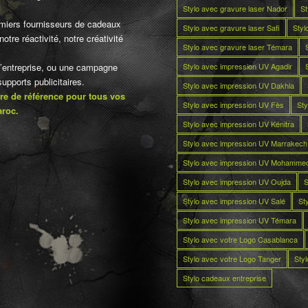
Stylo avec gravure laser Nador
St
miers fournisseurs de cadeaux
Stylo avec gravure laser Safi
Styl
otre réactivité, notre créativité
Stylo avec gravure laser Témara
Stylo avec impression UV Agadir
d’entreprise, ou une campagne
pports publicitaires.
Stylo avec impression UV Dakhla
re de référence pour tous vos
Stylo avec impression UV Fès
Sty
aroc.
Stylo avec impression UV Kénitra
Stylo avec impression UV Marrakech
Stylo avec impression UV Mohamme
Stylo avec impression UV Oujda
S
Stylo avec impression UV Salé
St
Stylo avec impression UV Témara
Stylo avec votre Logo Casablanca
Stylo avec votre Logo Tanger
Sty
Stylo cadeaux entreprise