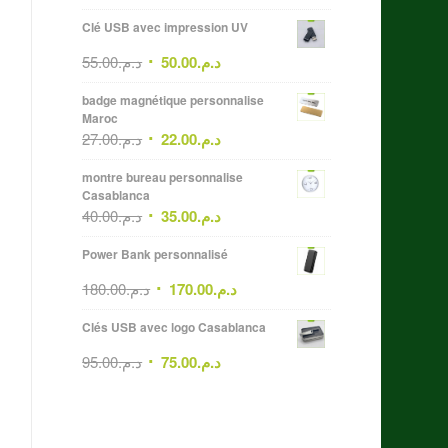
Clé USB avec impression UV
55.00
د.م.
50.00
د.م.
badge magnétique personnalise
Maroc
27.00
د.م.
22.00
د.م.
montre bureau personnalise
Casablanca
40.00
د.م.
35.00
د.م.
Power Bank personnalisé
180.00
د.م.
170.00
د.م.
Clés USB avec logo Casablanca
95.00
د.م.
75.00
د.م.