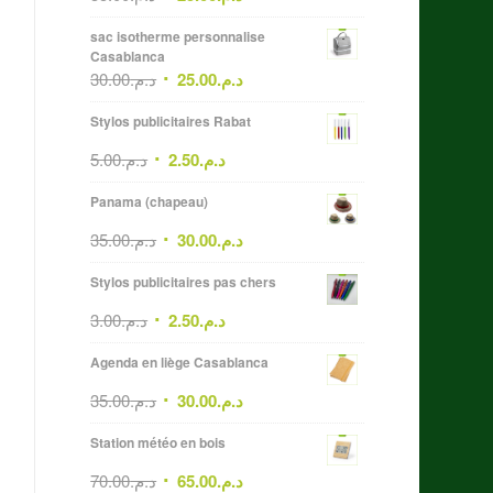
sac isotherme personnalise
Casablanca
30.00
د.م.
25.00
د.م.
Stylos publicitaires Rabat
5.00
د.م.
2.50
د.م.
Panama (chapeau)
35.00
د.م.
30.00
د.م.
Stylos publicitaires pas chers
3.00
د.م.
2.50
د.م.
Agenda en liège Casablanca
35.00
د.م.
30.00
د.م.
Station météo en bois
70.00
د.م.
65.00
د.م.