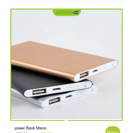
د.م.250.00.
د.م.260.00.
power Bank Maroc
Promo !