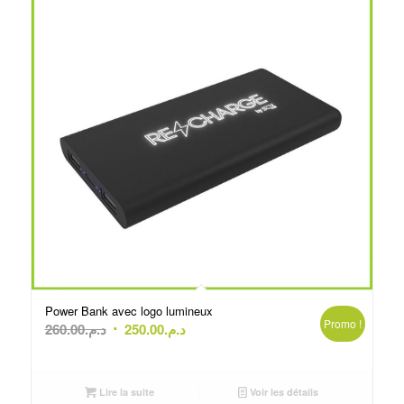
Power Bank avec logo lumineux
Promo !
Le
Le
260.00
د.م.
250.00
د.م.
prix
prix
initial
actuel
était :
est :
Lire la suite
Voir les détails