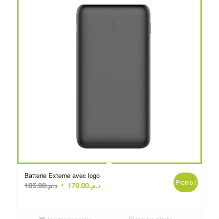
Batterie Externe avec logo
Promo !
Le
Le
185.00
د.م.
170.00
د.م.
prix
prix
initial
actuel