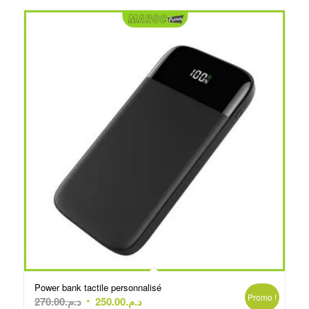
Power bank tactile personnalisé
Promo !
Le
Le
270.00
د.م.
250.00
د.م.