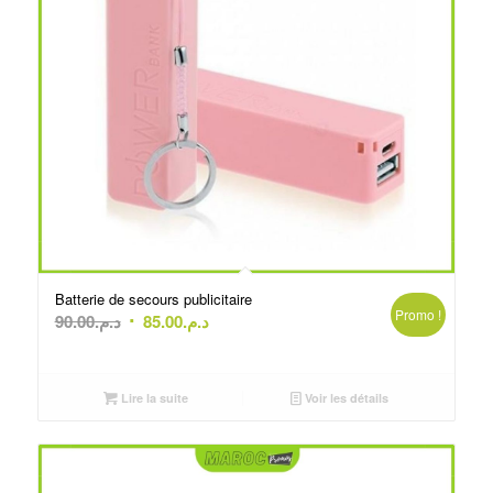
Batterie de secours publicitaire
Promo !
Le
Le
90.00
د.م.
85.00
د.م.
prix
prix
initial
actuel
était :
est :
Lire la suite
Voir les détails
د.م.85.00.
د.م.90.00.