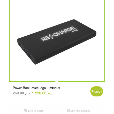
Power Bank avec logo lumineux
Promo !
Le
Le
260.00
د.م.
250.00
د.م.
prix
prix
initial
actuel
était :
est :
Lire la suite
Voir les détails