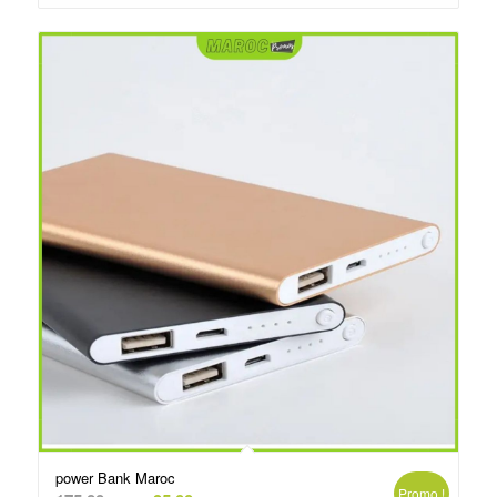
د.م.250.00.
د.م.260.00.
power Bank Maroc
Promo !