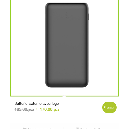
Batterie Externe avec logo
Promo !
Le
Le
185.00
د.م.
170.00
د.م.
prix
prix
initial
actuel