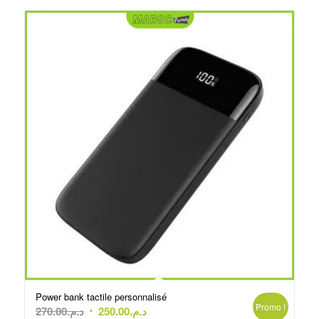
Power bank tactile personnalisé
Promo !
Le
Le
270.00
د.م.
250.00
د.م.