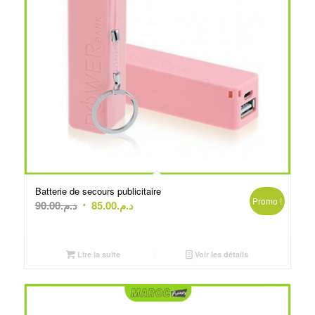
Batterie de secours publicitaire
Promo !
Le
Le
90.00
د.م.
85.00
د.م.
prix
prix
initial
actuel
était :
est :
Lire la suite
Voir les détails
د.م.85.00.
د.م.90.00.